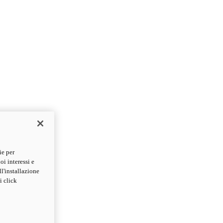
ie per
oi interessi e
ll'installazione
i click