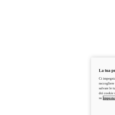
La tua pr
Ci impegnia
raccogliere 
salvare le t
dei cookie s
su
imposta