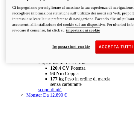
Ci impegniamo per migliorare al massimo la tua esperienza di navigazione.
Hypermotard V2 SP
raccogliere informazioni statistiche sull’utilizzo dei nostri siti Web, proporti
120,4 CV
Potenza
interessi e salvare le tue preferenze di navigazione. Facendo clic sul pulsant
94 Nm
Coppia
acconsenti all'installazione dei cookie sul tuo dispositivo. Per ulteriori in
177 kg
Peso in ordine di marcia
revocare il consenso, fai click su
impostazioni cookie
senza carburante
A partire da 19.890 €
Depotenziata 35 kW: 18.890 €
i
configura
scopri di più
Impostazioni cookie
ACCETTA TUTTI
new
V2 SP 100
Hypermotard V2 SP 100
120,4 CV
Potenza
94 Nm
Coppia
177 kg
Peso in ordine di marcia
senza carburante
scopri di più
Monster
Da 12.890 €