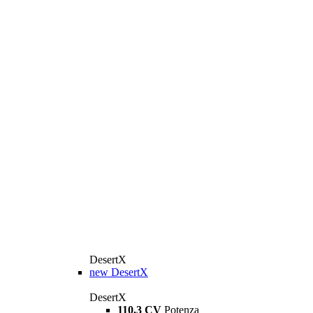
DesertX
new
DesertX
DesertX
110,3 CV
Potenza