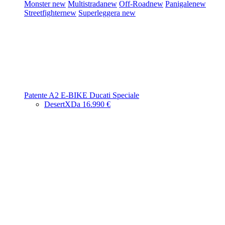
Monster
new
Multistrada
new
Off-Road
new
Panigale
new
Streetfighter
new
Superleggera
new
Patente A2
E-BIKE
Ducati Speciale
DesertX
Da 16.990 €