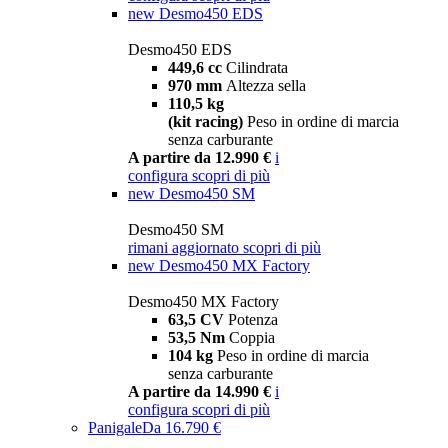
new
Desmo450 EDS
Desmo450 EDS
449,6 cc
Cilindrata
970 mm
Altezza sella
110,5 kg
(kit racing)
Peso in ordine di marcia
senza carburante
A partire da 12.990 €
i
configura
scopri di più
new
Desmo450 SM
Desmo450 SM
rimani aggiornato
scopri di più
new
Desmo450 MX Factory
Desmo450 MX Factory
63,5 CV
Potenza
53,5 Nm
Coppia
104 kg
Peso in ordine di marcia
senza carburante
A partire da 14.990 €
i
configura
scopri di più
Panigale
Da 16.790 €