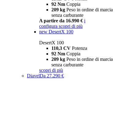
92 Nm
Coppia
209 kg
Peso in ordine di marcia
senza carburante
A partire da 16.990 €
i
configura
scopri di più
new
DesertX 100
DesertX 100
110,3 CV
Potenza
92 Nm
Coppia
209 kg
Peso in ordine di marcia
senza carburante
scopri di più
Diavel
Da 27.290 €