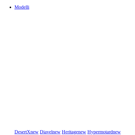
Modelli
DesertX
new
Diavel
new
Heritage
new
Hypermotard
new