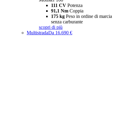
111 CV
Potenza
91,1 Nm
Coppia
175 kg
Peso in ordine di marcia
senza carburante
scopri di più
Multistrada
Da 16.690 €