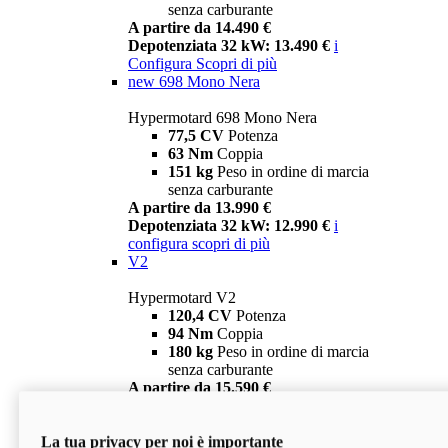
senza carburante
A partire da 14.490 €
Depotenziata 32 kW: 13.490 €
i
Configura
Scopri di più
new
698 Mono Nera
Hypermotard 698 Mono Nera
77,5 CV
Potenza
63 Nm
Coppia
151 kg
Peso in ordine di marcia
senza carburante
A partire da 13.990 €
Depotenziata 32 kW: 12.990 €
i
configura
scopri di più
V2
Hypermotard V2
120,4 CV
Potenza
94 Nm
Coppia
180 kg
Peso in ordine di marcia
senza carburante
A partire da 15.590 €
Depotenziata 35 kW: 14.590 €
i
configura
scopri di più
La tua privacy per noi è importante
V2 SP