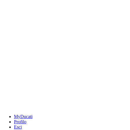
MyDucati
Profilo
Esci