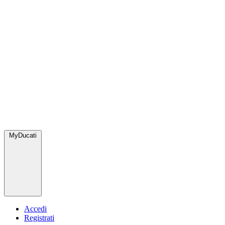
MyDucati
Accedi
Registrati