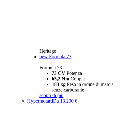
Heritage
new
Formula 73
Formula 73
73 CV
Potenza
65,2 Nm
Coppia
183 kg
Peso in ordine di marcia
senza carburante
scopri di più
Hypermotard
Da 13.290 €