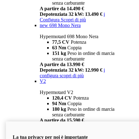
senza carburante
A partire da 14.490 €
Depotenziata 32 kW: 13.490 €
i
Configura
Scopri di più
new
698 Mono Nera
Hypermotard 698 Mono Nera
77,5 CV
Potenza
63 Nm
Coppia
151 kg
Peso in ordine di marcia
senza carburante
A partire da 13.990 €
Depotenziata 32 kW: 12.990 €
i
configura
scopri di più
V2
Hypermotard V2
120,4 CV
Potenza
94 Nm
Coppia
180 kg
Peso in ordine di marcia
senza carburante
A partire da 15.590 €
Depotenziata 35 kW: 14.590 €
i
configura
scopri di più
La tua privacy per noi è importante
V2 SP