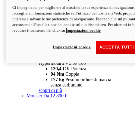
Ci impegniamo per migliorare al massimo la tua esperienza di navigazione.
Hypermotard V2 SP
raccogliere informazioni statistiche sull’utilizzo dei nostri siti Web, proporti
120,4 CV
Potenza
interessi e salvare le tue preferenze di navigazione. Facendo clic sul pulsant
94 Nm
Coppia
acconsenti all'installazione dei cookie sul tuo dispositivo. Per ulteriori in
177 kg
Peso in ordine di marcia
revocare il consenso, fai click su
impostazioni cookie
senza carburante
A partire da 19.890 €
Depotenziata 35 kW: 18.890 €
i
configura
scopri di più
Impostazioni cookie
ACCETTA TUTTI
new
V2 SP 100
Hypermotard V2 SP 100
120,4 CV
Potenza
94 Nm
Coppia
177 kg
Peso in ordine di marcia
senza carburante
scopri di più
Monster
Da 12.890 €