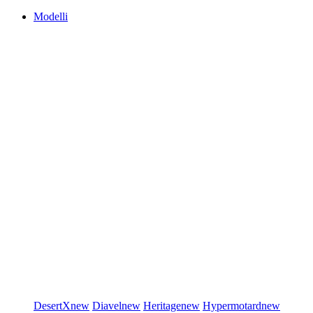
Modelli
DesertX
new
Diavel
new
Heritage
new
Hypermotard
new