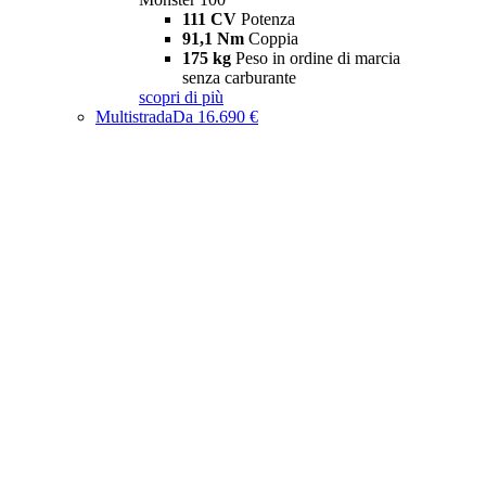
111 CV
Potenza
91,1 Nm
Coppia
175 kg
Peso in ordine di marcia
senza carburante
scopri di più
Multistrada
Da 16.690 €