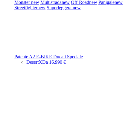
Monster
new
Multistrada
new
Off-Road
new
Panigale
new
Streetfighter
new
Superleggera
new
Patente A2
E-BIKE
Ducati Speciale
DesertX
Da 16.990 €