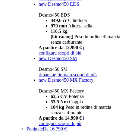
new
Desmo450 EDS
Desmo450 EDS
449,6 cc
Cilindrata
970 mm
Altezza sella
110,5 kg
(kit racing)
Peso in ordine di marcia
senza carburante
A partire da 12.990 €
i
configura
scopri di più
new
Desmo450 SM
Desmo450 SM
rimani aggiornato
scopri di più
new
Desmo450 MX Factory
Desmo450 MX Factory
63,5 CV
Potenza
53,5 Nm
Coppia
104 kg
Peso in ordine di marcia
senza carburante
A partire da 14.990 €
i
configura
scopri di più
Panigale
Da 16.790 €