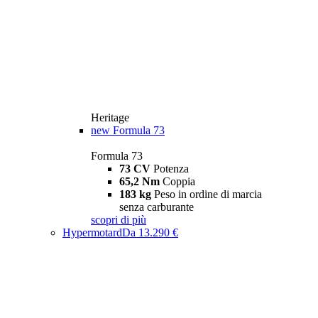
Heritage
new
Formula 73
Formula 73
73 CV
Potenza
65,2 Nm
Coppia
183 kg
Peso in ordine di marcia
senza carburante
scopri di più
Hypermotard
Da 13.290 €