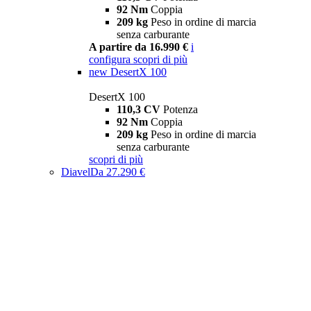
92 Nm
Coppia
209 kg
Peso in ordine di marcia
senza carburante
A partire da 16.990 €
i
configura
scopri di più
new
DesertX 100
DesertX 100
110,3 CV
Potenza
92 Nm
Coppia
209 kg
Peso in ordine di marcia
senza carburante
scopri di più
Diavel
Da 27.290 €