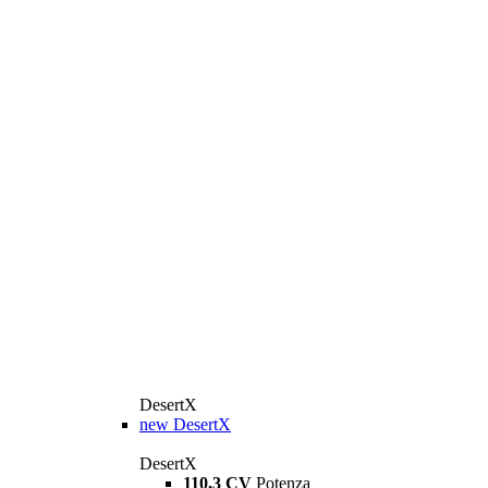
DesertX
new
DesertX
DesertX
110,3 CV
Potenza