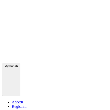
MyDucati
Accedi
Registrati