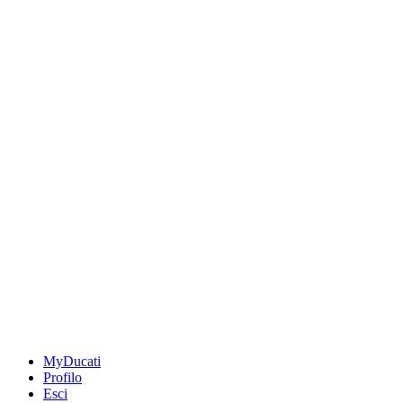
MyDucati
Profilo
Esci