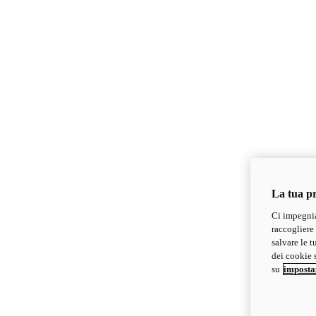
La tua pr
Ci impegnia
raccogliere 
salvare le t
dei cookie s
su
imposta