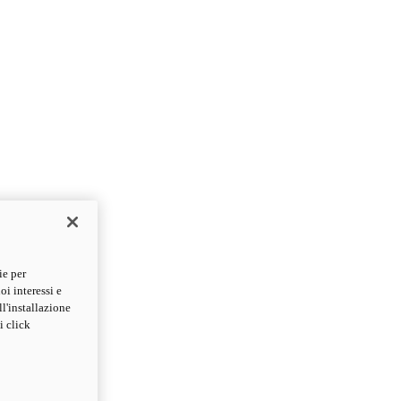
ie per
oi interessi e
ll'installazione
i click