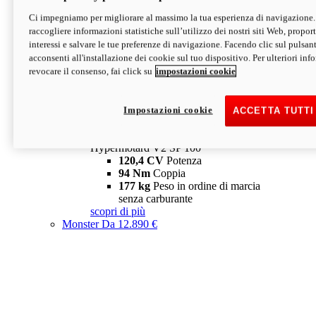
Ci impegniamo per migliorare al massimo la tua esperienza di navigazione.
Hypermotard V2 SP
raccogliere informazioni statistiche sull’utilizzo dei nostri siti Web, proporti
120,4 CV
Potenza
interessi e salvare le tue preferenze di navigazione. Facendo clic sul pulsant
94 Nm
Coppia
acconsenti all'installazione dei cookie sul tuo dispositivo. Per ulteriori in
177 kg
Peso in ordine di marcia
revocare il consenso, fai click su
impostazioni cookie
senza carburante
A partire da 19.890 €
Depotenziata 35 kW: 18.890 €
i
configura
scopri di più
Impostazioni cookie
ACCETTA TUTTI
new
V2 SP 100
Hypermotard V2 SP 100
120,4 CV
Potenza
94 Nm
Coppia
177 kg
Peso in ordine di marcia
senza carburante
scopri di più
Monster
Da 12.890 €