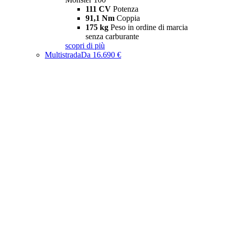
111 CV
Potenza
91,1 Nm
Coppia
175 kg
Peso in ordine di marcia
senza carburante
scopri di più
Multistrada
Da 16.690 €