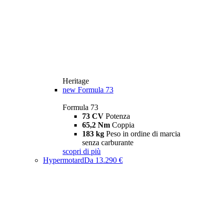
Heritage
new
Formula 73
Formula 73
73 CV
Potenza
65,2 Nm
Coppia
183 kg
Peso in ordine di marcia
senza carburante
scopri di più
Hypermotard
Da 13.290 €