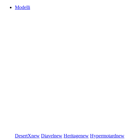
Modelli
DesertX
new
Diavel
new
Heritage
new
Hypermotard
new