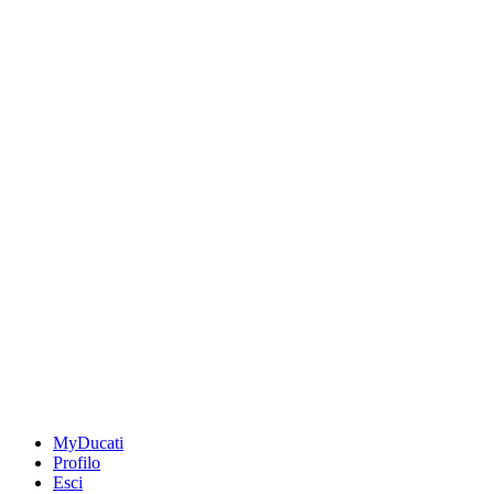
MyDucati
Profilo
Esci