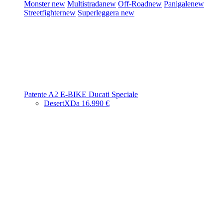
Monster
new
Multistrada
new
Off-Road
new
Panigale
new
Streetfighter
new
Superleggera
new
Patente A2
E-BIKE
Ducati Speciale
DesertX
Da 16.990 €