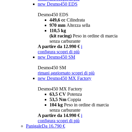
new
Desmo450 EDS
Desmo450 EDS
449,6 cc
Cilindrata
970 mm
Altezza sella
110,5 kg
(kit racing)
Peso in ordine di marcia
senza carburante
A partire da 12.990 €
i
configura
scopri di più
new
Desmo450 SM
Desmo450 SM
rimani aggiornato
scopri di più
new
Desmo450 MX Factory
Desmo450 MX Factory
63,5 CV
Potenza
53,5 Nm
Coppia
104 kg
Peso in ordine di marcia
senza carburante
A partire da 14.990 €
i
configura
scopri di più
Panigale
Da 16.790 €