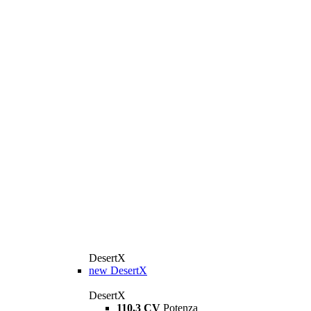
DesertX
new
DesertX
DesertX
110,3 CV
Potenza