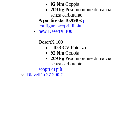
92 Nm
Coppia
209 kg
Peso in ordine di marcia
senza carburante
A partire da 16.990 €
i
configura
scopri di più
new
DesertX 100
DesertX 100
110,3 CV
Potenza
92 Nm
Coppia
209 kg
Peso in ordine di marcia
senza carburante
scopri di più
Diavel
Da 27.290 €