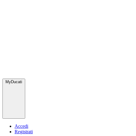
MyDucati
Accedi
Registrati