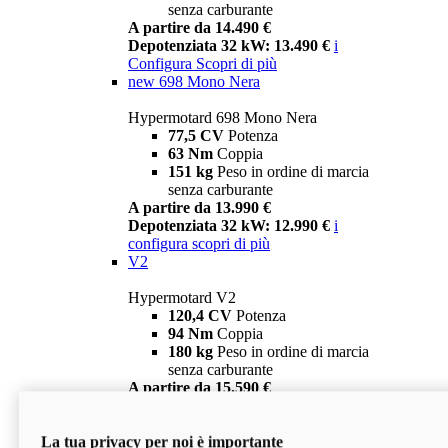
senza carburante
A partire da 14.490 €
Depotenziata 32 kW: 13.490 €
i
Configura
Scopri di più
new
698 Mono Nera
Hypermotard 698 Mono Nera
77,5 CV
Potenza
63 Nm
Coppia
151 kg
Peso in ordine di marcia
senza carburante
A partire da 13.990 €
Depotenziata 32 kW: 12.990 €
i
configura
scopri di più
V2
Hypermotard V2
120,4 CV
Potenza
94 Nm
Coppia
180 kg
Peso in ordine di marcia
senza carburante
A partire da 15.590 €
Depotenziata 35 kW: 14.590 €
i
configura
scopri di più
La tua privacy per noi è importante
V2 SP