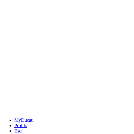
MyDucati
Profilo
Esci