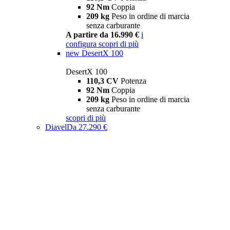
92 Nm
Coppia
209 kg
Peso in ordine di marcia
senza carburante
A partire da 16.990 €
i
configura
scopri di più
new
DesertX 100
DesertX 100
110,3 CV
Potenza
92 Nm
Coppia
209 kg
Peso in ordine di marcia
senza carburante
scopri di più
Diavel
Da 27.290 €