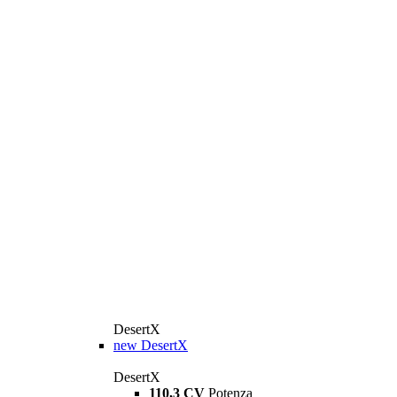
DesertX
new
DesertX
DesertX
110,3 CV
Potenza