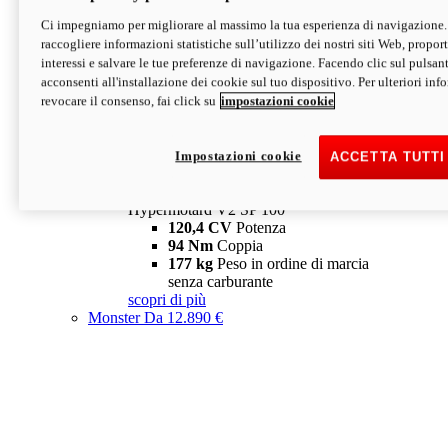
Ci impegniamo per migliorare al massimo la tua esperienza di navigazione.
Hypermotard V2 SP
raccogliere informazioni statistiche sull’utilizzo dei nostri siti Web, proporti
120,4 CV
Potenza
interessi e salvare le tue preferenze di navigazione. Facendo clic sul pulsant
94 Nm
Coppia
acconsenti all'installazione dei cookie sul tuo dispositivo. Per ulteriori in
177 kg
Peso in ordine di marcia
revocare il consenso, fai click su
impostazioni cookie
senza carburante
A partire da 19.890 €
Depotenziata 35 kW: 18.890 €
i
configura
scopri di più
Impostazioni cookie
ACCETTA TUTTI
new
V2 SP 100
Hypermotard V2 SP 100
120,4 CV
Potenza
94 Nm
Coppia
177 kg
Peso in ordine di marcia
senza carburante
scopri di più
Monster
Da 12.890 €