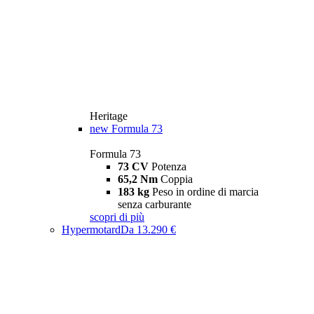
Heritage
new
Formula 73
Formula 73
73 CV
Potenza
65,2 Nm
Coppia
183 kg
Peso in ordine di marcia
senza carburante
scopri di più
Hypermotard
Da 13.290 €