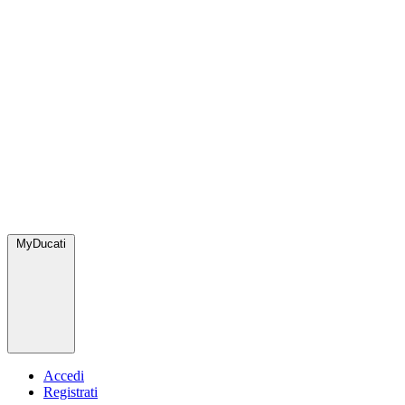
MyDucati
Accedi
Registrati