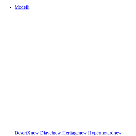
Modelli
DesertX
new
Diavel
new
Heritage
new
Hypermotard
new