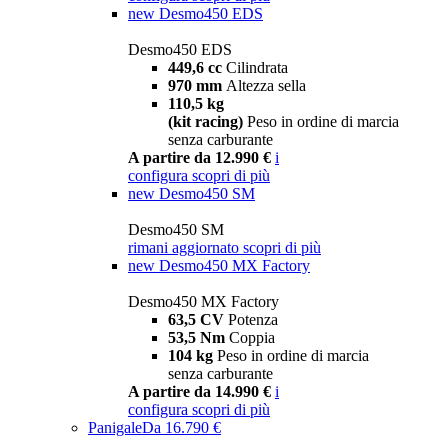
new
Desmo450 EDS
Desmo450 EDS
449,6 cc
Cilindrata
970 mm
Altezza sella
110,5 kg
(kit racing)
Peso in ordine di marcia
senza carburante
A partire da 12.990 €
i
configura
scopri di più
new
Desmo450 SM
Desmo450 SM
rimani aggiornato
scopri di più
new
Desmo450 MX Factory
Desmo450 MX Factory
63,5 CV
Potenza
53,5 Nm
Coppia
104 kg
Peso in ordine di marcia
senza carburante
A partire da 14.990 €
i
configura
scopri di più
Panigale
Da 16.790 €