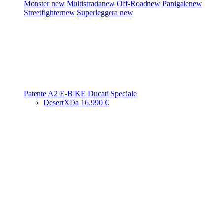
Monster
new
Multistrada
new
Off-Road
new
Panigale
new
Streetfighter
new
Superleggera
new
Patente A2
E-BIKE
Ducati Speciale
DesertX
Da 16.990 €