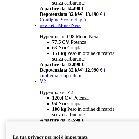
senza carburante
A partire da 14.490 €
Depotenziata 32 kW: 13.490 €
i
Configura
Scopri di più
new
698 Mono Nera
Hypermotard 698 Mono Nera
77,5 CV
Potenza
63 Nm
Coppia
151 kg
Peso in ordine di marcia
senza carburante
A partire da 13.990 €
Depotenziata 32 kW: 12.990 €
i
configura
scopri di più
V2
Hypermotard V2
120,4 CV
Potenza
94 Nm
Coppia
180 kg
Peso in ordine di marcia
senza carburante
A partire da 15.590 €
Depotenziata 35 kW: 14.590 €
i
configura
scopri di più
La tua privacy per noi è importante
V2 SP