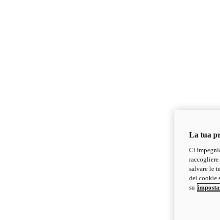
La tua pr
Ci impegnia
raccogliere 
salvare le t
dei cookie s
su
imposta