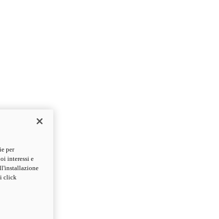
ie per
oi interessi e
ll'installazione
i click