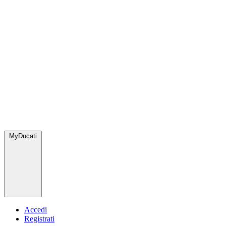
MyDucati
Accedi
Registrati