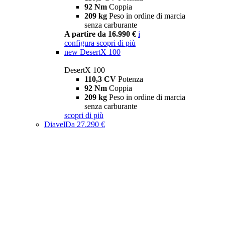
92 Nm
Coppia
209 kg
Peso in ordine di marcia
senza carburante
A partire da 16.990 €
i
configura
scopri di più
new
DesertX 100
DesertX 100
110,3 CV
Potenza
92 Nm
Coppia
209 kg
Peso in ordine di marcia
senza carburante
scopri di più
Diavel
Da 27.290 €