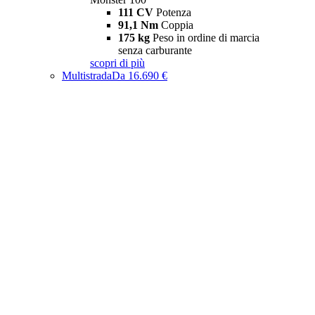
111 CV
Potenza
91,1 Nm
Coppia
175 kg
Peso in ordine di marcia
senza carburante
scopri di più
Multistrada
Da 16.690 €