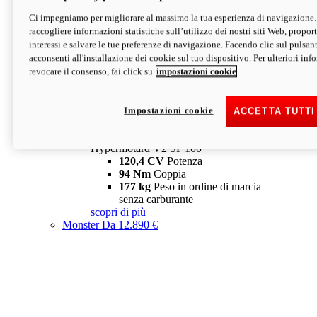
Ci impegniamo per migliorare al massimo la tua esperienza di navigazione.
Hypermotard V2 SP
raccogliere informazioni statistiche sull’utilizzo dei nostri siti Web, proporti
120,4 CV
Potenza
interessi e salvare le tue preferenze di navigazione. Facendo clic sul pulsant
94 Nm
Coppia
acconsenti all'installazione dei cookie sul tuo dispositivo. Per ulteriori in
177 kg
Peso in ordine di marcia
revocare il consenso, fai click su
impostazioni cookie
senza carburante
A partire da 19.890 €
Depotenziata 35 kW: 18.890 €
i
configura
scopri di più
Impostazioni cookie
ACCETTA TUTTI
new
V2 SP 100
Hypermotard V2 SP 100
120,4 CV
Potenza
94 Nm
Coppia
177 kg
Peso in ordine di marcia
senza carburante
scopri di più
Monster
Da 12.890 €