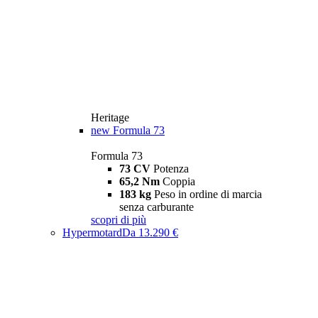
Heritage
new
Formula 73
Formula 73
73 CV
Potenza
65,2 Nm
Coppia
183 kg
Peso in ordine di marcia
senza carburante
scopri di più
Hypermotard
Da 13.290 €