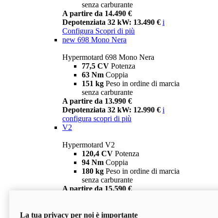
senza carburante
A partire da 14.490 €
Depotenziata 32 kW: 13.490 €
i
Configura
Scopri di più
new
698 Mono Nera
Hypermotard 698 Mono Nera
77,5 CV
Potenza
63 Nm
Coppia
151 kg
Peso in ordine di marcia
senza carburante
A partire da 13.990 €
Depotenziata 32 kW: 12.990 €
i
configura
scopri di più
V2
Hypermotard V2
120,4 CV
Potenza
94 Nm
Coppia
180 kg
Peso in ordine di marcia
senza carburante
A partire da 15.590 €
Depotenziata 35 kW: 14.590 €
i
configura
scopri di più
La tua privacy per noi è importante
V2 SP