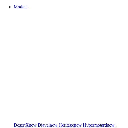
Modelli
DesertX
new
Diavel
new
Heritage
new
Hypermotard
new