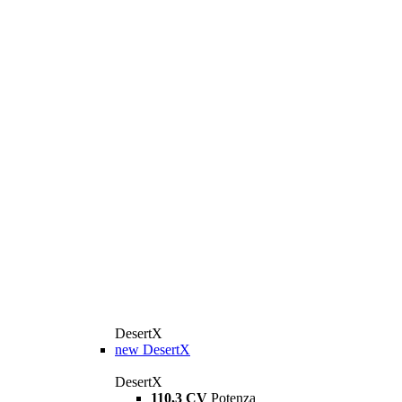
DesertX
new
DesertX
DesertX
110,3 CV
Potenza