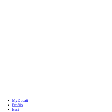
MyDucati
Profilo
Esci