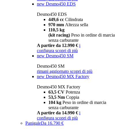
new
Desmo450 EDS
Desmo450 EDS
449,6 cc
Cilindrata
970 mm
Altezza sella
110,5 kg
(kit racing)
Peso in ordine di marcia
senza carburante
A partire da 12.990 €
i
configura
scopri di più
new
Desmo450 SM
Desmo450 SM
rimani aggiornato
scopri di più
new
Desmo450 MX Factory
Desmo450 MX Factory
63,5 CV
Potenza
53,5 Nm
Coppia
104 kg
Peso in ordine di marcia
senza carburante
A partire da 14.990 €
i
configura
scopri di più
Panigale
Da 16.790 €