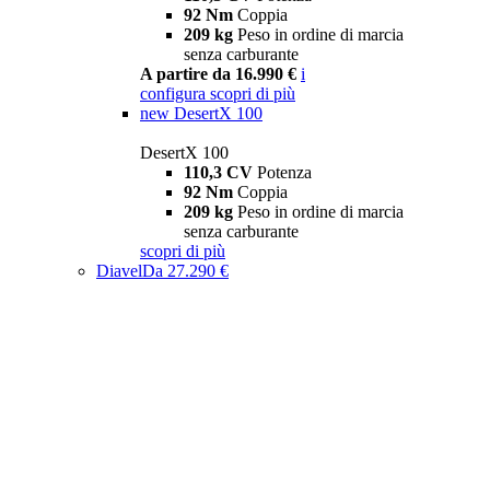
92 Nm
Coppia
209 kg
Peso in ordine di marcia
senza carburante
A partire da 16.990 €
i
configura
scopri di più
new
DesertX 100
DesertX 100
110,3 CV
Potenza
92 Nm
Coppia
209 kg
Peso in ordine di marcia
senza carburante
scopri di più
Diavel
Da 27.290 €