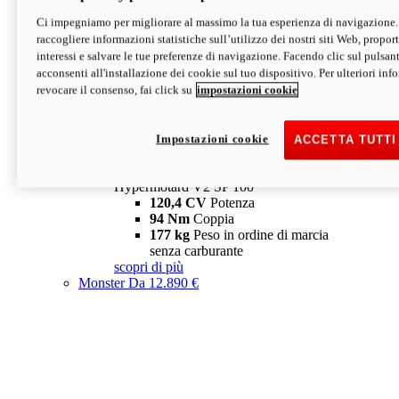
Ci impegniamo per migliorare al massimo la tua esperienza di navigazione.
Hypermotard V2 SP
raccogliere informazioni statistiche sull’utilizzo dei nostri siti Web, proporti
120,4 CV
Potenza
interessi e salvare le tue preferenze di navigazione. Facendo clic sul pulsant
94 Nm
Coppia
acconsenti all'installazione dei cookie sul tuo dispositivo. Per ulteriori in
177 kg
Peso in ordine di marcia
revocare il consenso, fai click su
impostazioni cookie
senza carburante
A partire da 19.890 €
Depotenziata 35 kW: 18.890 €
i
configura
scopri di più
Impostazioni cookie
ACCETTA TUTTI
new
V2 SP 100
Hypermotard V2 SP 100
120,4 CV
Potenza
94 Nm
Coppia
177 kg
Peso in ordine di marcia
senza carburante
scopri di più
Monster
Da 12.890 €