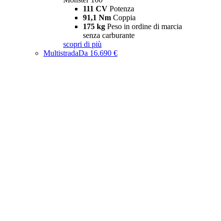
111 CV
Potenza
91,1 Nm
Coppia
175 kg
Peso in ordine di marcia
senza carburante
scopri di più
Multistrada
Da 16.690 €