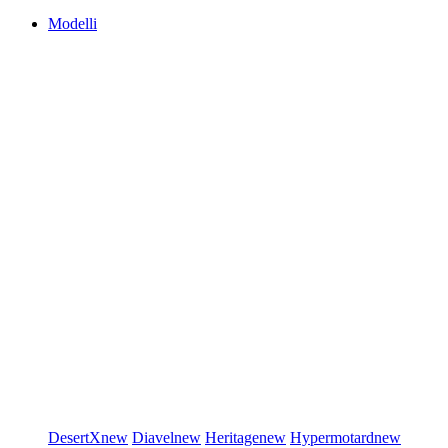
Modelli
DesertX
new
Diavel
new
Heritage
new
Hypermotard
new