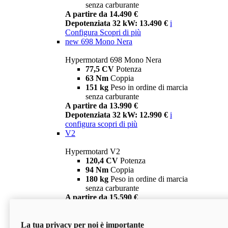
senza carburante
A partire da 14.490 €
Depotenziata 32 kW: 13.490 €
i
Configura
Scopri di più
new
698 Mono Nera
Hypermotard 698 Mono Nera
77,5 CV
Potenza
63 Nm
Coppia
151 kg
Peso in ordine di marcia
senza carburante
A partire da 13.990 €
Depotenziata 32 kW: 12.990 €
i
configura
scopri di più
V2
Hypermotard V2
120,4 CV
Potenza
94 Nm
Coppia
180 kg
Peso in ordine di marcia
senza carburante
A partire da 15.590 €
Depotenziata 35 kW: 14.590 €
i
configura
scopri di più
La tua privacy per noi è importante
V2 SP