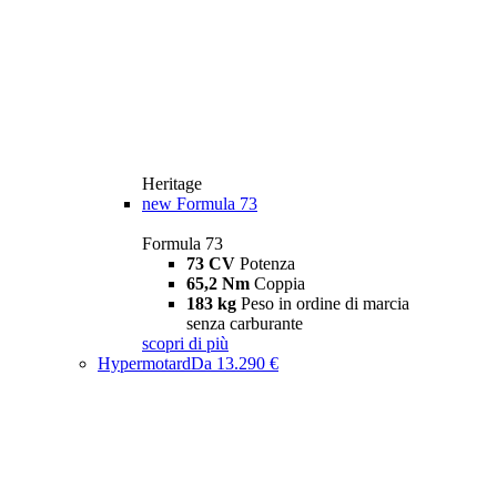
Heritage
new
Formula 73
Formula 73
73 CV
Potenza
65,2 Nm
Coppia
183 kg
Peso in ordine di marcia
senza carburante
scopri di più
Hypermotard
Da 13.290 €