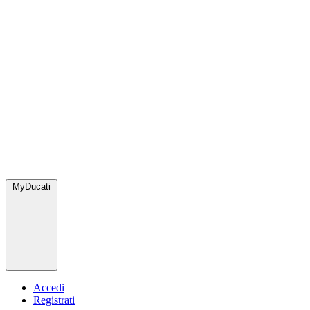
MyDucati
Accedi
Registrati