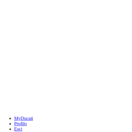
MyDucati
Profilo
Esci