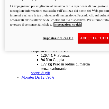
Ci impegniamo per migliorare al massimo la tua esperienza di navigazione.
Hypermotard V2 SP
raccogliere informazioni statistiche sull’utilizzo dei nostri siti Web, proporti
120,4 CV
Potenza
interessi e salvare le tue preferenze di navigazione. Facendo clic sul pulsant
94 Nm
Coppia
acconsenti all'installazione dei cookie sul tuo dispositivo. Per ulteriori in
177 kg
Peso in ordine di marcia
revocare il consenso, fai click su
impostazioni cookie
senza carburante
A partire da 19.890 €
Depotenziata 35 kW: 18.890 €
i
configura
scopri di più
Impostazioni cookie
ACCETTA TUTTI
new
V2 SP 100
Hypermotard V2 SP 100
120,4 CV
Potenza
94 Nm
Coppia
177 kg
Peso in ordine di marcia
senza carburante
scopri di più
Monster
Da 12.890 €