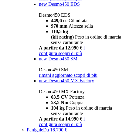
new
Desmo450 EDS
Desmo450 EDS
449,6 cc
Cilindrata
970 mm
Altezza sella
110,5 kg
(kit racing)
Peso in ordine di marcia
senza carburante
A partire da 12.990 €
i
configura
scopri di più
new
Desmo450 SM
Desmo450 SM
rimani aggiornato
scopri di più
new
Desmo450 MX Factory
Desmo450 MX Factory
63,5 CV
Potenza
53,5 Nm
Coppia
104 kg
Peso in ordine di marcia
senza carburante
A partire da 14.990 €
i
configura
scopri di più
Panigale
Da 16.790 €