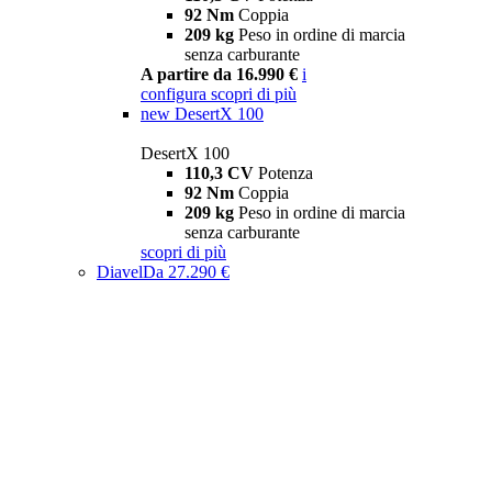
92 Nm
Coppia
209 kg
Peso in ordine di marcia
senza carburante
A partire da 16.990 €
i
configura
scopri di più
new
DesertX 100
DesertX 100
110,3 CV
Potenza
92 Nm
Coppia
209 kg
Peso in ordine di marcia
senza carburante
scopri di più
Diavel
Da 27.290 €