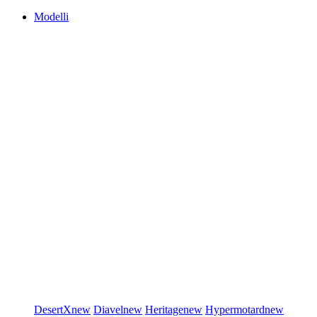
Modelli
DesertX
new
Diavel
new
Heritage
new
Hypermotard
new