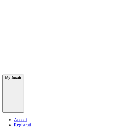
MyDucati
Accedi
Registrati