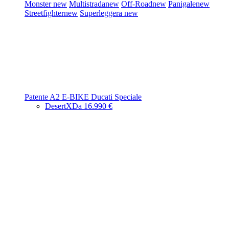
Monster
new
Multistrada
new
Off-Road
new
Panigale
new
Streetfighter
new
Superleggera
new
Patente A2
E-BIKE
Ducati Speciale
DesertX
Da 16.990 €