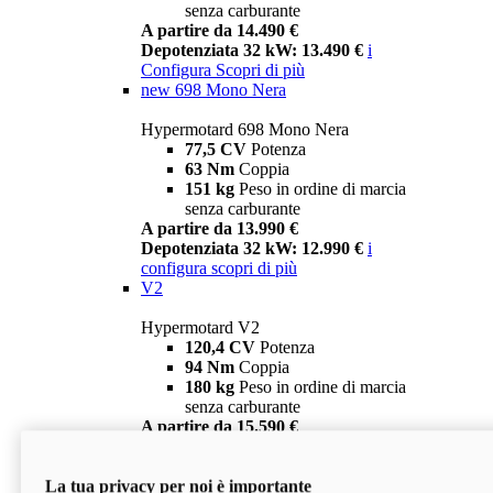
senza carburante
A partire da 14.490 €
Depotenziata 32 kW: 13.490 €
i
Configura
Scopri di più
new
698 Mono Nera
Hypermotard 698 Mono Nera
77,5 CV
Potenza
63 Nm
Coppia
151 kg
Peso in ordine di marcia
senza carburante
A partire da 13.990 €
Depotenziata 32 kW: 12.990 €
i
configura
scopri di più
V2
Hypermotard V2
120,4 CV
Potenza
94 Nm
Coppia
180 kg
Peso in ordine di marcia
senza carburante
A partire da 15.590 €
Depotenziata 35 kW: 14.590 €
i
configura
scopri di più
La tua privacy per noi è importante
V2 SP