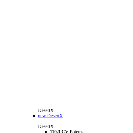
DesertX
new
DesertX
DesertX
110,3 CV
Potenza