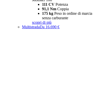
111 CV
Potenza
91,1 Nm
Coppia
175 kg
Peso in ordine di marcia
senza carburante
scopri di più
Multistrada
Da 16.690 €