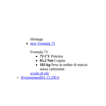
Heritage
new
Formula 73
Formula 73
73 CV
Potenza
65,2 Nm
Coppia
183 kg
Peso in ordine di marcia
senza carburante
scopri di più
Hypermotard
Da 13.290 €