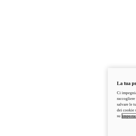
La tua pr
Ci impegnia
raccogliere 
salvare le t
dei cookie s
su
imposta