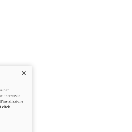
ie per
oi interessi e
ll'installazione
i click