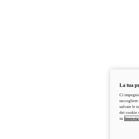
La tua pr
Ci impegnia
raccogliere 
salvare le t
dei cookie s
su
imposta