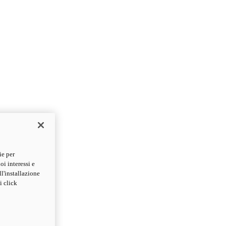
ie per
oi interessi e
ll'installazione
i click