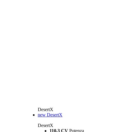
DesertX
new
DesertX
DesertX
110,3 CV
Potenza