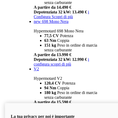
senza carburante
A partire da 14.490 €
Depotenziata 32 kW: 13.490 €
i
Configura
Scopri di più
new
698 Mono Nera
Hypermotard 698 Mono Nera
77,5 CV
Potenza
63 Nm
Coppia
151 kg
Peso in ordine di marcia
senza carburante
A partire da 13.990 €
Depotenziata 32 kW: 12.990 €
i
configura
scopri di più
V2
Hypermotard V2
120,4 CV
Potenza
94 Nm
Coppia
180 kg
Peso in ordine di marcia
senza carburante
A partire da 15.590 €
Depotenziata 35 kW: 14.590 €
i
configura
scopri di più
La tua privacy per noi è importante
V2 SP