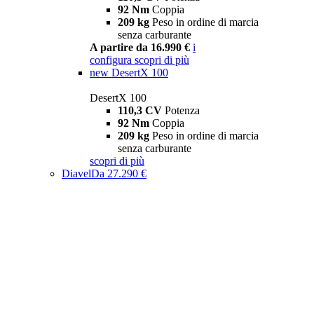
92 Nm
Coppia
209 kg
Peso in ordine di marcia
senza carburante
A partire da 16.990 €
i
configura
scopri di più
new
DesertX 100
DesertX 100
110,3 CV
Potenza
92 Nm
Coppia
209 kg
Peso in ordine di marcia
senza carburante
scopri di più
Diavel
Da 27.290 €