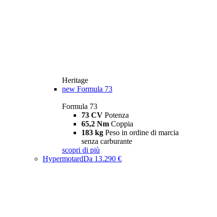
Heritage
new
Formula 73
Formula 73
73 CV
Potenza
65,2 Nm
Coppia
183 kg
Peso in ordine di marcia
senza carburante
scopri di più
Hypermotard
Da 13.290 €