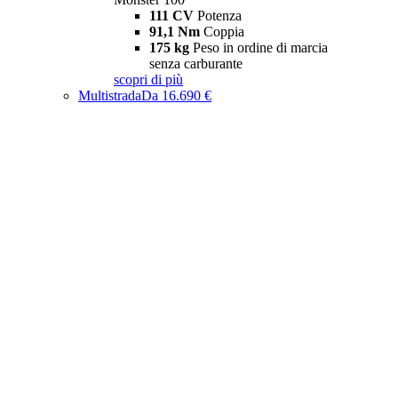
111 CV
Potenza
91,1 Nm
Coppia
175 kg
Peso in ordine di marcia
senza carburante
scopri di più
Multistrada
Da 16.690 €