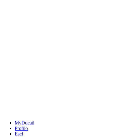
MyDucati
Profilo
Esci