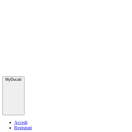
MyDucati
Accedi
Registrati