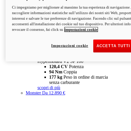
Ci impegniamo per migliorare al massimo la tua esperienza di navigazione.
Hypermotard V2 SP
raccogliere informazioni statistiche sull’utilizzo dei nostri siti Web, proporti
120,4 CV
Potenza
interessi e salvare le tue preferenze di navigazione. Facendo clic sul pulsant
94 Nm
Coppia
acconsenti all'installazione dei cookie sul tuo dispositivo. Per ulteriori in
177 kg
Peso in ordine di marcia
revocare il consenso, fai click su
impostazioni cookie
senza carburante
A partire da 19.890 €
Depotenziata 35 kW: 18.890 €
i
configura
scopri di più
Impostazioni cookie
ACCETTA TUTTI
new
V2 SP 100
Hypermotard V2 SP 100
120,4 CV
Potenza
94 Nm
Coppia
177 kg
Peso in ordine di marcia
senza carburante
scopri di più
Monster
Da 12.890 €