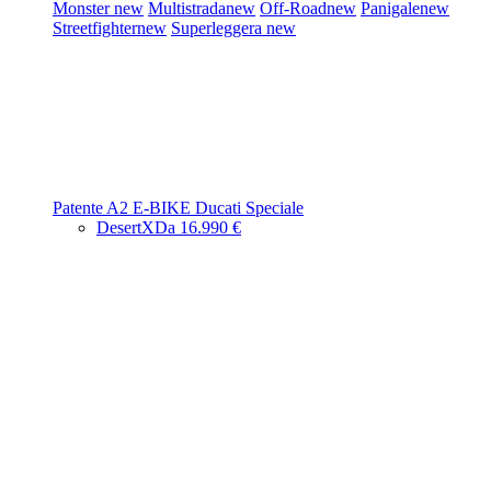
Monster
new
Multistrada
new
Off-Road
new
Panigale
new
Streetfighter
new
Superleggera
new
Patente A2
E-BIKE
Ducati Speciale
DesertX
Da 16.990 €