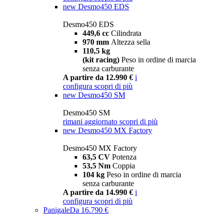
new
Desmo450 EDS
Desmo450 EDS
449,6 cc
Cilindrata
970 mm
Altezza sella
110,5 kg
(kit racing)
Peso in ordine di marcia
senza carburante
A partire da 12.990 €
i
configura
scopri di più
new
Desmo450 SM
Desmo450 SM
rimani aggiornato
scopri di più
new
Desmo450 MX Factory
Desmo450 MX Factory
63,5 CV
Potenza
53,5 Nm
Coppia
104 kg
Peso in ordine di marcia
senza carburante
A partire da 14.990 €
i
configura
scopri di più
Panigale
Da 16.790 €