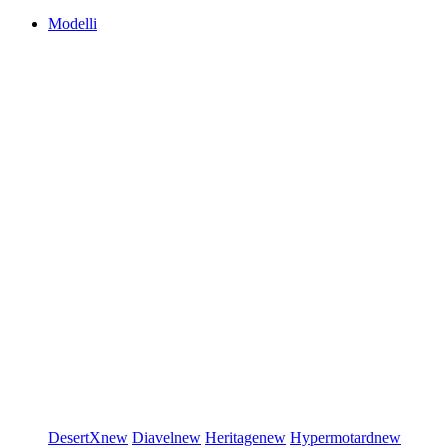
Modelli
DesertX
new
Diavel
new
Heritage
new
Hypermotard
new