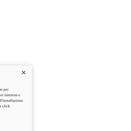
ie per
oi interessi e
ll'installazione
i click