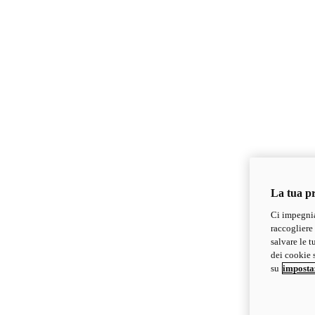
La tua pr
Ci impegnia
raccogliere 
salvare le t
dei cookie s
su
imposta