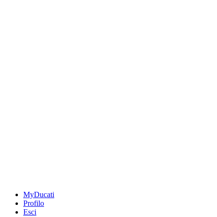
MyDucati
Profilo
Esci