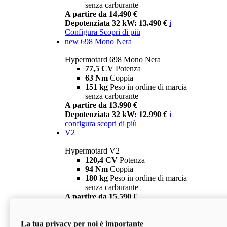
senza carburante
A partire da 14.490 €
Depotenziata 32 kW: 13.490 €
i
Configura
Scopri di più
new
698 Mono Nera
Hypermotard 698 Mono Nera
77,5 CV
Potenza
63 Nm
Coppia
151 kg
Peso in ordine di marcia
senza carburante
A partire da 13.990 €
Depotenziata 32 kW: 12.990 €
i
configura
scopri di più
V2
Hypermotard V2
120,4 CV
Potenza
94 Nm
Coppia
180 kg
Peso in ordine di marcia
senza carburante
A partire da 15.590 €
Depotenziata 35 kW: 14.590 €
i
configura
scopri di più
La tua privacy per noi è importante
V2 SP