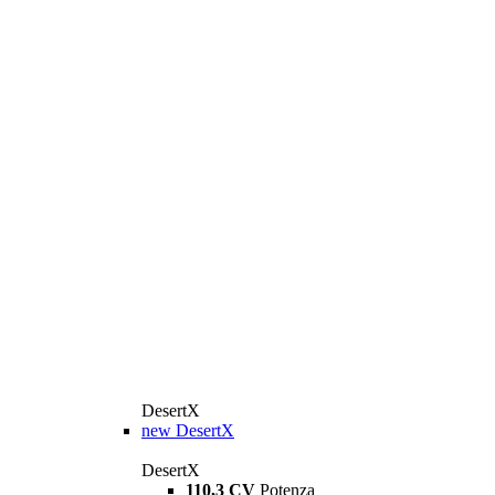
DesertX
new
DesertX
DesertX
110,3 CV
Potenza