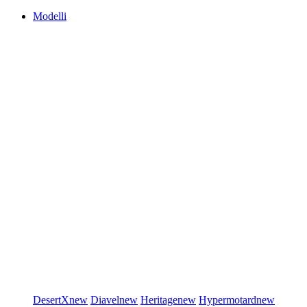
Modelli
DesertX
new
Diavel
new
Heritage
new
Hypermotard
new