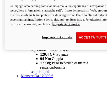
Ci impegniamo per migliorare al massimo la tua esperienza di navigazione.
Hypermotard V2 SP
raccogliere informazioni statistiche sull’utilizzo dei nostri siti Web, proporti
120,4 CV
Potenza
interessi e salvare le tue preferenze di navigazione. Facendo clic sul pulsant
94 Nm
Coppia
acconsenti all'installazione dei cookie sul tuo dispositivo. Per ulteriori in
177 kg
Peso in ordine di marcia
revocare il consenso, fai click su
impostazioni cookie
senza carburante
A partire da 19.890 €
Depotenziata 35 kW: 18.890 €
i
configura
scopri di più
Impostazioni cookie
ACCETTA TUTTI
new
V2 SP 100
Hypermotard V2 SP 100
120,4 CV
Potenza
94 Nm
Coppia
177 kg
Peso in ordine di marcia
senza carburante
scopri di più
Monster
Da 12.890 €