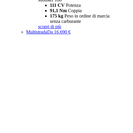
111 CV
Potenza
91,1 Nm
Coppia
175 kg
Peso in ordine di marcia
senza carburante
scopri di più
Multistrada
Da 16.690 €