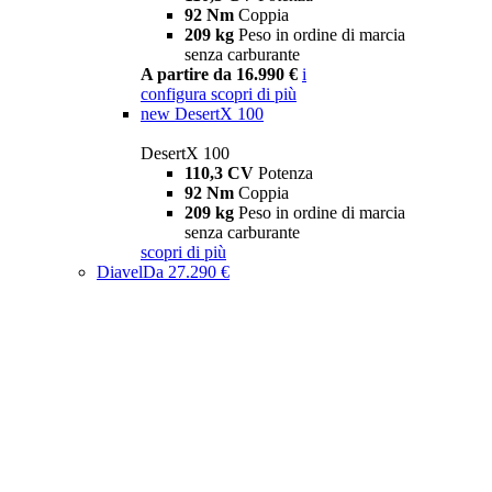
92 Nm
Coppia
209 kg
Peso in ordine di marcia
senza carburante
A partire da 16.990 €
i
configura
scopri di più
new
DesertX 100
DesertX 100
110,3 CV
Potenza
92 Nm
Coppia
209 kg
Peso in ordine di marcia
senza carburante
scopri di più
Diavel
Da 27.290 €