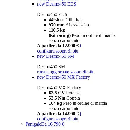
new
Desmo450 EDS
Desmo450 EDS
449,6 cc
Cilindrata
970 mm
Altezza sella
110,5 kg
(kit racing)
Peso in ordine di marcia
senza carburante
A partire da 12.990 €
i
configura
scopri di più
new
Desmo450 SM
Desmo450 SM
rimani aggiornato
scopri di più
new
Desmo450 MX Factory
Desmo450 MX Factory
63,5 CV
Potenza
53,5 Nm
Coppia
104 kg
Peso in ordine di marcia
senza carburante
A partire da 14.990 €
i
configura
scopri di più
Panigale
Da 16.790 €