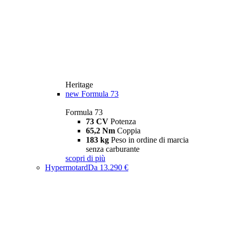
Heritage
new
Formula 73
Formula 73
73 CV
Potenza
65,2 Nm
Coppia
183 kg
Peso in ordine di marcia
senza carburante
scopri di più
Hypermotard
Da 13.290 €