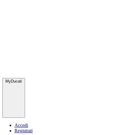
MyDucati
Accedi
Registrati