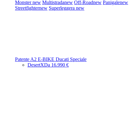
Monster
new
Multistrada
new
Off-Road
new
Panigale
new
Streetfighter
new
Superleggera
new
Patente A2
E-BIKE
Ducati Speciale
DesertX
Da 16.990 €