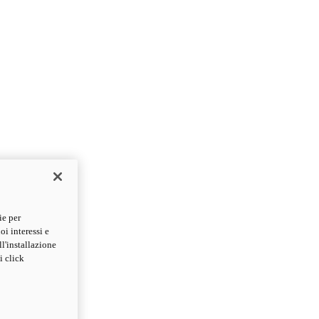
ie per
oi interessi e
ll'installazione
i click