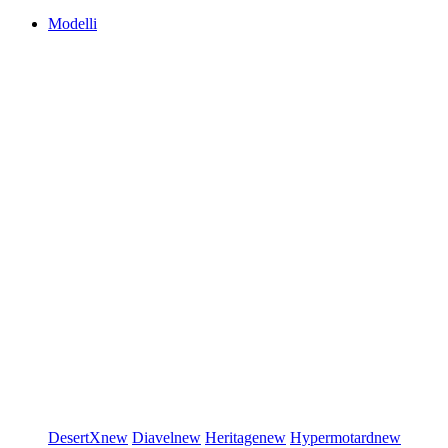
Modelli
DesertX
new
Diavel
new
Heritage
new
Hypermotard
new