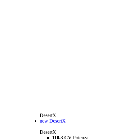
DesertX
new
DesertX
DesertX
110,3 CV
Potenza