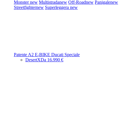
Monster
new
Multistrada
new
Off-Road
new
Panigale
new
Streetfighter
new
Superleggera
new
Patente A2
E-BIKE
Ducati Speciale
DesertX
Da 16.990 €