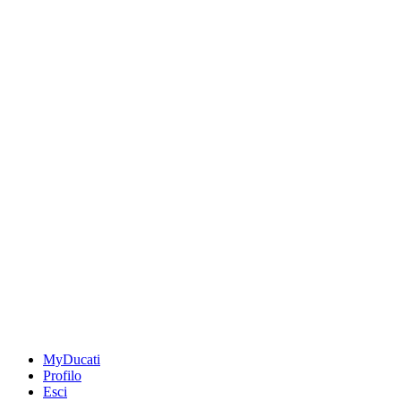
MyDucati
Profilo
Esci