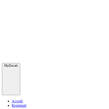
MyDucati
Accedi
Registrati