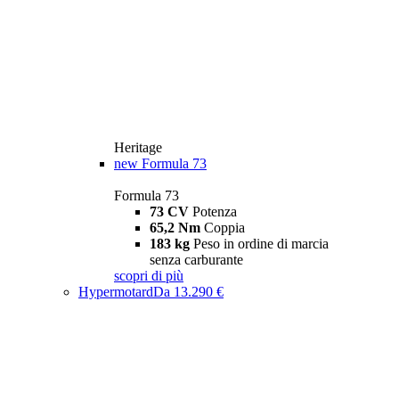
Heritage
new
Formula 73
Formula 73
73 CV
Potenza
65,2 Nm
Coppia
183 kg
Peso in ordine di marcia
senza carburante
scopri di più
Hypermotard
Da 13.290 €