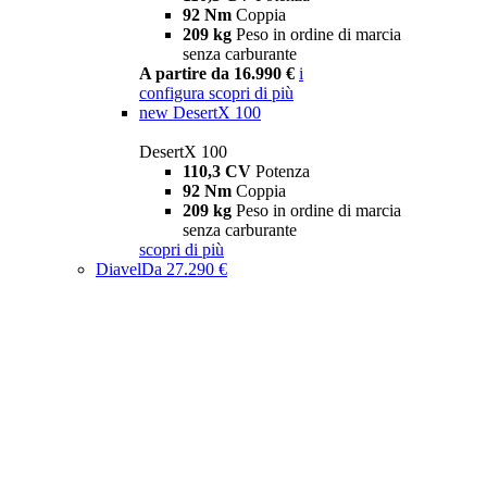
92 Nm
Coppia
209 kg
Peso in ordine di marcia
senza carburante
A partire da 16.990 €
i
configura
scopri di più
new
DesertX 100
DesertX 100
110,3 CV
Potenza
92 Nm
Coppia
209 kg
Peso in ordine di marcia
senza carburante
scopri di più
Diavel
Da 27.290 €