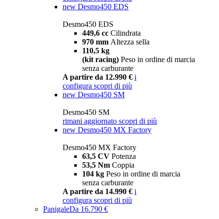
new
Desmo450 EDS
Desmo450 EDS
449,6 cc
Cilindrata
970 mm
Altezza sella
110,5 kg
(kit racing)
Peso in ordine di marcia
senza carburante
A partire da 12.990 €
i
configura
scopri di più
new
Desmo450 SM
Desmo450 SM
rimani aggiornato
scopri di più
new
Desmo450 MX Factory
Desmo450 MX Factory
63,5 CV
Potenza
53,5 Nm
Coppia
104 kg
Peso in ordine di marcia
senza carburante
A partire da 14.990 €
i
configura
scopri di più
Panigale
Da 16.790 €