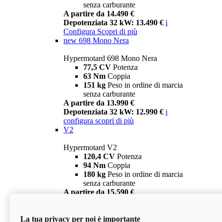
senza carburante
A partire da 14.490 €
Depotenziata 32 kW: 13.490 €
i
Configura
Scopri di più
new
698 Mono Nera
Hypermotard 698 Mono Nera
77,5 CV
Potenza
63 Nm
Coppia
151 kg
Peso in ordine di marcia
senza carburante
A partire da 13.990 €
Depotenziata 32 kW: 12.990 €
i
configura
scopri di più
V2
Hypermotard V2
120,4 CV
Potenza
94 Nm
Coppia
180 kg
Peso in ordine di marcia
senza carburante
A partire da 15.590 €
Depotenziata 35 kW: 14.590 €
i
configura
scopri di più
La tua privacy per noi è importante
V2 SP