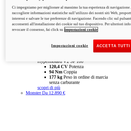
Ci impegniamo per migliorare al massimo la tua esperienza di navigazione.
Hypermotard V2 SP
raccogliere informazioni statistiche sull’utilizzo dei nostri siti Web, proporti
120,4 CV
Potenza
interessi e salvare le tue preferenze di navigazione. Facendo clic sul pulsant
94 Nm
Coppia
acconsenti all'installazione dei cookie sul tuo dispositivo. Per ulteriori in
177 kg
Peso in ordine di marcia
revocare il consenso, fai click su
impostazioni cookie
senza carburante
A partire da 19.890 €
Depotenziata 35 kW: 18.890 €
i
configura
scopri di più
Impostazioni cookie
ACCETTA TUTTI
new
V2 SP 100
Hypermotard V2 SP 100
120,4 CV
Potenza
94 Nm
Coppia
177 kg
Peso in ordine di marcia
senza carburante
scopri di più
Monster
Da 12.890 €