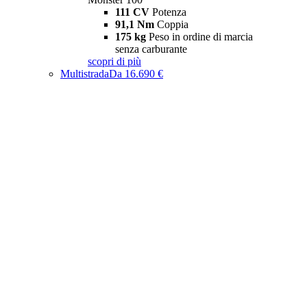
111 CV
Potenza
91,1 Nm
Coppia
175 kg
Peso in ordine di marcia
senza carburante
scopri di più
Multistrada
Da 16.690 €