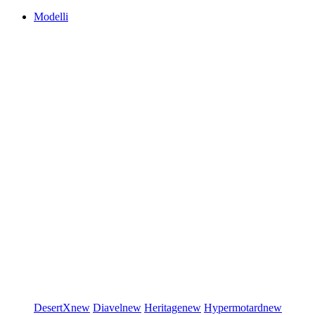
Modelli
DesertX
new
Diavel
new
Heritage
new
Hypermotard
new