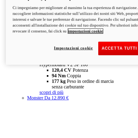
Ci impegniamo per migliorare al massimo la tua esperienza di navigazione.
Hypermotard V2 SP
raccogliere informazioni statistiche sull’utilizzo dei nostri siti Web, proporti
120,4 CV
Potenza
interessi e salvare le tue preferenze di navigazione. Facendo clic sul pulsant
94 Nm
Coppia
acconsenti all'installazione dei cookie sul tuo dispositivo. Per ulteriori in
177 kg
Peso in ordine di marcia
revocare il consenso, fai click su
impostazioni cookie
senza carburante
A partire da 19.890 €
Depotenziata 35 kW: 18.890 €
i
configura
scopri di più
Impostazioni cookie
ACCETTA TUTTI
new
V2 SP 100
Hypermotard V2 SP 100
120,4 CV
Potenza
94 Nm
Coppia
177 kg
Peso in ordine di marcia
senza carburante
scopri di più
Monster
Da 12.890 €