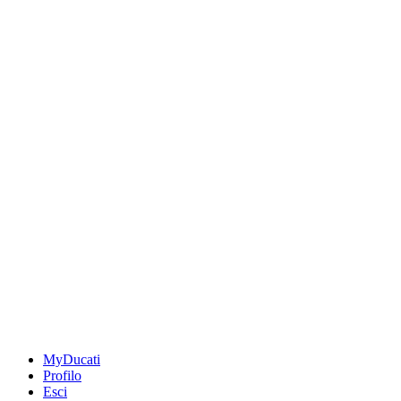
MyDucati
Profilo
Esci