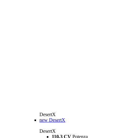
DesertX
new
DesertX
DesertX
110,3 CV
Potenza