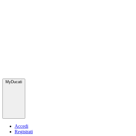
MyDucati
Accedi
Registrati