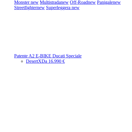
Monster
new
Multistrada
new
Off-Road
new
Panigale
new
Streetfighter
new
Superleggera
new
Patente A2
E-BIKE
Ducati Speciale
DesertX
Da 16.990 €