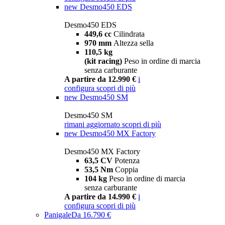
new
Desmo450 EDS
Desmo450 EDS
449,6 cc
Cilindrata
970 mm
Altezza sella
110,5 kg
(kit racing)
Peso in ordine di marcia
senza carburante
A partire da 12.990 €
i
configura
scopri di più
new
Desmo450 SM
Desmo450 SM
rimani aggiornato
scopri di più
new
Desmo450 MX Factory
Desmo450 MX Factory
63,5 CV
Potenza
53,5 Nm
Coppia
104 kg
Peso in ordine di marcia
senza carburante
A partire da 14.990 €
i
configura
scopri di più
Panigale
Da 16.790 €