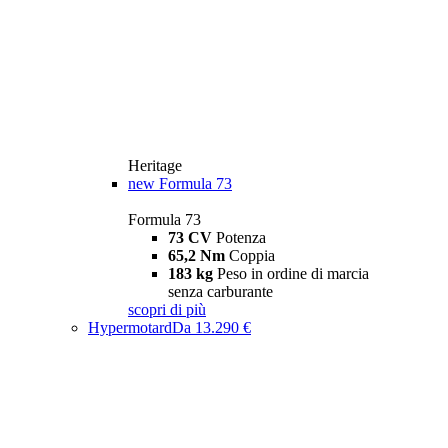
Heritage
new
Formula 73
Formula 73
73 CV
Potenza
65,2 Nm
Coppia
183 kg
Peso in ordine di marcia
senza carburante
scopri di più
Hypermotard
Da 13.290 €