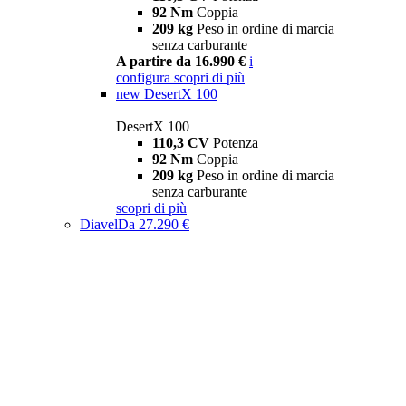
92 Nm
Coppia
209 kg
Peso in ordine di marcia
senza carburante
A partire da 16.990 €
i
configura
scopri di più
new
DesertX 100
DesertX 100
110,3 CV
Potenza
92 Nm
Coppia
209 kg
Peso in ordine di marcia
senza carburante
scopri di più
Diavel
Da 27.290 €