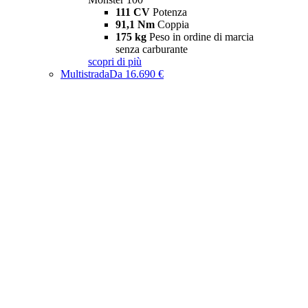
111 CV
Potenza
91,1 Nm
Coppia
175 kg
Peso in ordine di marcia
senza carburante
scopri di più
Multistrada
Da 16.690 €