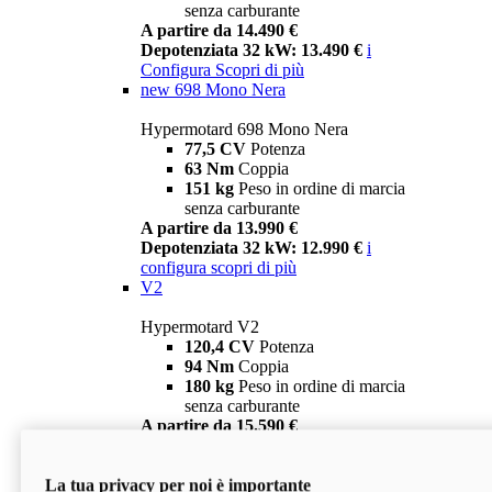
senza carburante
A partire da 14.490 €
Depotenziata 32 kW: 13.490 €
i
Configura
Scopri di più
new
698 Mono Nera
Hypermotard 698 Mono Nera
77,5 CV
Potenza
63 Nm
Coppia
151 kg
Peso in ordine di marcia
senza carburante
A partire da 13.990 €
Depotenziata 32 kW: 12.990 €
i
configura
scopri di più
V2
Hypermotard V2
120,4 CV
Potenza
94 Nm
Coppia
180 kg
Peso in ordine di marcia
senza carburante
A partire da 15.590 €
Depotenziata 35 kW: 14.590 €
i
configura
scopri di più
La tua privacy per noi è importante
V2 SP