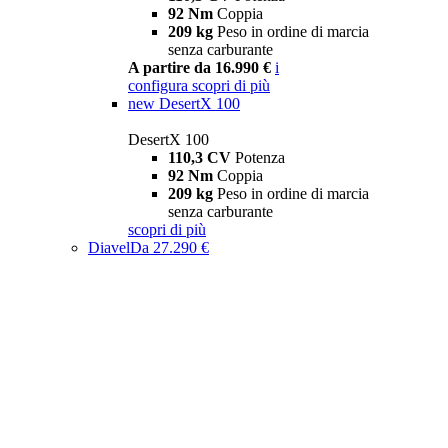
92 Nm
Coppia
209 kg
Peso in ordine di marcia
senza carburante
A partire da 16.990 €
i
configura
scopri di più
new
DesertX 100
DesertX 100
110,3 CV
Potenza
92 Nm
Coppia
209 kg
Peso in ordine di marcia
senza carburante
scopri di più
Diavel
Da 27.290 €