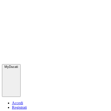
MyDucati
Accedi
Registrati