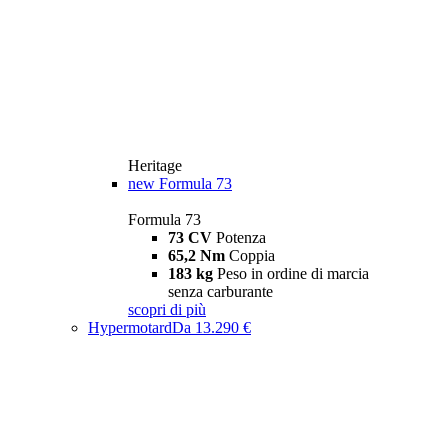
Heritage
new
Formula 73
Formula 73
73 CV
Potenza
65,2 Nm
Coppia
183 kg
Peso in ordine di marcia
senza carburante
scopri di più
Hypermotard
Da 13.290 €