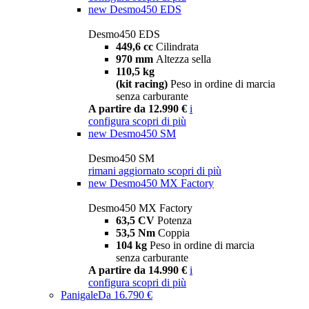
new
Desmo450 EDS
Desmo450 EDS
449,6 cc
Cilindrata
970 mm
Altezza sella
110,5 kg
(kit racing)
Peso in ordine di marcia
senza carburante
A partire da 12.990 €
i
configura
scopri di più
new
Desmo450 SM
Desmo450 SM
rimani aggiornato
scopri di più
new
Desmo450 MX Factory
Desmo450 MX Factory
63,5 CV
Potenza
53,5 Nm
Coppia
104 kg
Peso in ordine di marcia
senza carburante
A partire da 14.990 €
i
configura
scopri di più
Panigale
Da 16.790 €