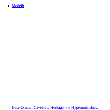
Modelli
DesertX
new
Diavel
new
Heritage
new
Hypermotard
new