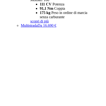
111 CV
Potenza
91,1 Nm
Coppia
175 kg
Peso in ordine di marcia
senza carburante
scopri di più
Multistrada
Da 16.690 €