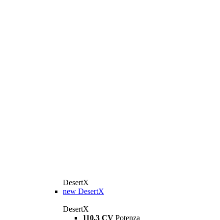
DesertX
new
DesertX
DesertX
110,3 CV
Potenza