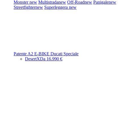
Monster
new
Multistrada
new
Off-Road
new
Panigale
new
Streetfighter
new
Superleggera
new
Patente A2
E-BIKE
Ducati Speciale
DesertX
Da 16.990 €