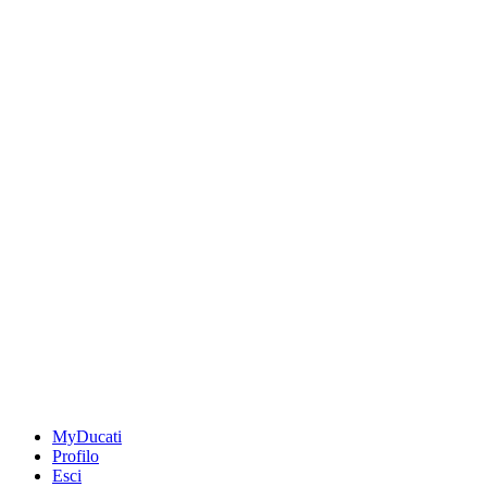
MyDucati
Profilo
Esci