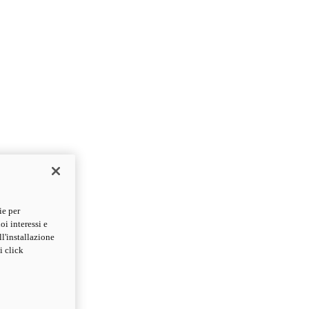
ie per
oi interessi e
ll'installazione
i click