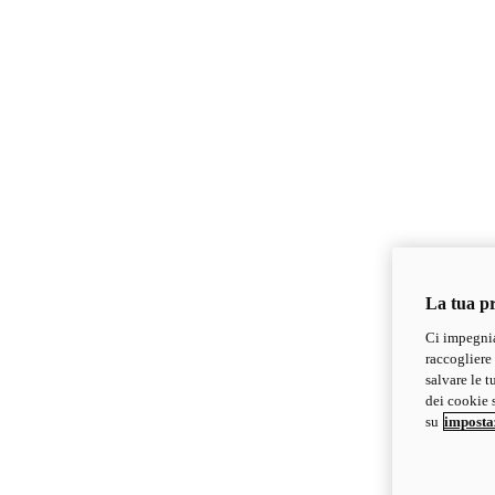
La tua pr
Ci impegnia
raccogliere 
salvare le t
dei cookie s
su
imposta