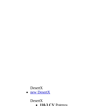
DesertX
new
DesertX
DesertX
110,3 CV
Potenza