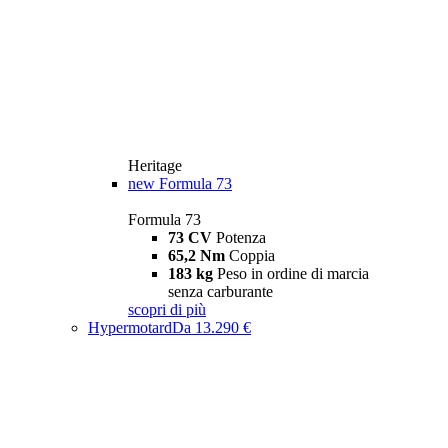
Heritage
new
Formula 73
Formula 73
73 CV
Potenza
65,2 Nm
Coppia
183 kg
Peso in ordine di marcia
senza carburante
scopri di più
Hypermotard
Da 13.290 €