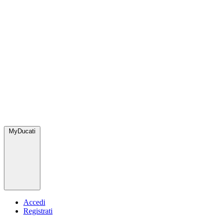
MyDucati
Accedi
Registrati