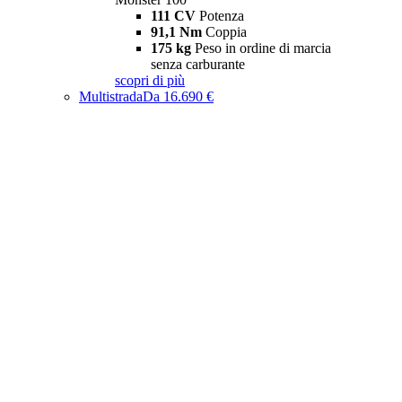
111 CV
Potenza
91,1 Nm
Coppia
175 kg
Peso in ordine di marcia
senza carburante
scopri di più
Multistrada
Da 16.690 €