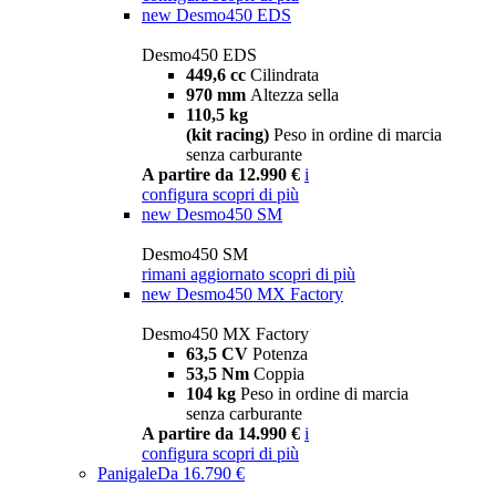
new
Desmo450 EDS
Desmo450 EDS
449,6 cc
Cilindrata
970 mm
Altezza sella
110,5 kg
(kit racing)
Peso in ordine di marcia
senza carburante
A partire da 12.990 €
i
configura
scopri di più
new
Desmo450 SM
Desmo450 SM
rimani aggiornato
scopri di più
new
Desmo450 MX Factory
Desmo450 MX Factory
63,5 CV
Potenza
53,5 Nm
Coppia
104 kg
Peso in ordine di marcia
senza carburante
A partire da 14.990 €
i
configura
scopri di più
Panigale
Da 16.790 €