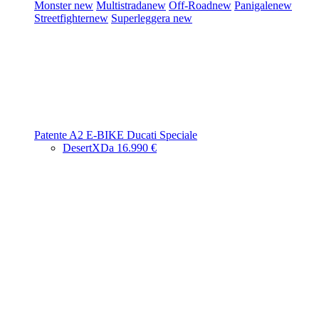
Monster
new
Multistrada
new
Off-Road
new
Panigale
new
Streetfighter
new
Superleggera
new
Patente A2
E-BIKE
Ducati Speciale
DesertX
Da 16.990 €