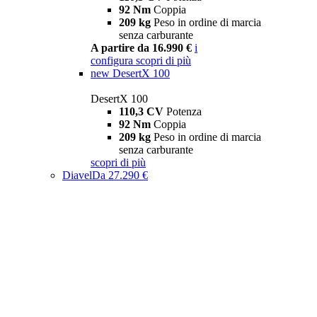
92 Nm
Coppia
209 kg
Peso in ordine di marcia
senza carburante
A partire da 16.990 €
i
configura
scopri di più
new
DesertX 100
DesertX 100
110,3 CV
Potenza
92 Nm
Coppia
209 kg
Peso in ordine di marcia
senza carburante
scopri di più
Diavel
Da 27.290 €