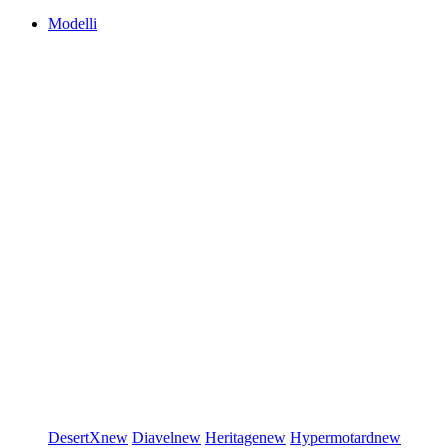
Modelli
DesertX
new
Diavel
new
Heritage
new
Hypermotard
new