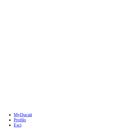
MyDucati
Profilo
Esci