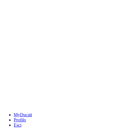
MyDucati
Profilo
Esci