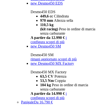
new
Desmo450 EDS
Desmo450 EDS
449,6 cc
Cilindrata
970 mm
Altezza sella
110,5 kg
(kit racing)
Peso in ordine di marcia
senza carburante
A partire da 12.990 €
i
configura
scopri di più
new
Desmo450 SM
Desmo450 SM
rimani aggiornato
scopri di più
new
Desmo450 MX Factory
Desmo450 MX Factory
63,5 CV
Potenza
53,5 Nm
Coppia
104 kg
Peso in ordine di marcia
senza carburante
A partire da 14.990 €
i
configura
scopri di più
Panigale
Da 16.790 €