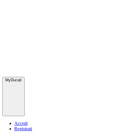
MyDucati
Accedi
Registrati