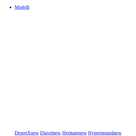
Modelli
DesertX
new
Diavel
new
Heritage
new
Hypermotard
new