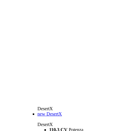
DesertX
new
DesertX
DesertX
110,3 CV
Potenza