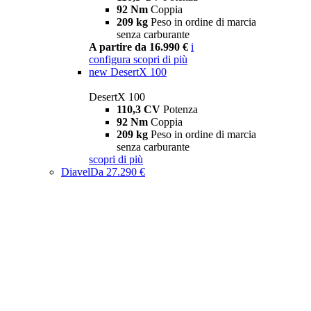
92 Nm
Coppia
209 kg
Peso in ordine di marcia
senza carburante
A partire da 16.990 €
i
configura
scopri di più
new
DesertX 100
DesertX 100
110,3 CV
Potenza
92 Nm
Coppia
209 kg
Peso in ordine di marcia
senza carburante
scopri di più
Diavel
Da 27.290 €