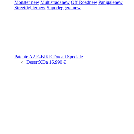
Monster
new
Multistrada
new
Off-Road
new
Panigale
new
Streetfighter
new
Superleggera
new
Patente A2
E-BIKE
Ducati Speciale
DesertX
Da 16.990 €