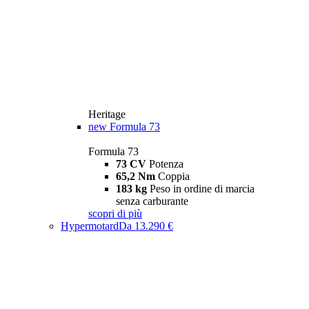
Heritage
new
Formula 73
Formula 73
73 CV
Potenza
65,2 Nm
Coppia
183 kg
Peso in ordine di marcia
senza carburante
scopri di più
Hypermotard
Da 13.290 €