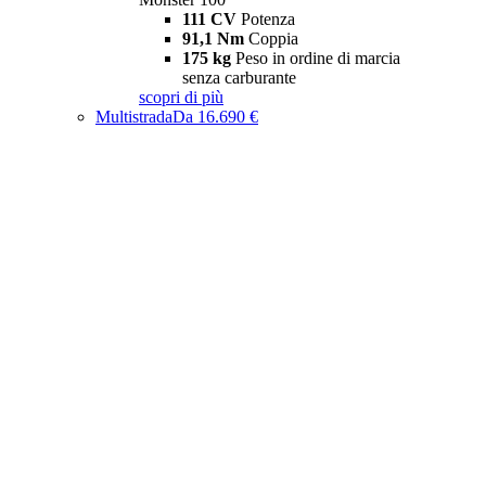
111 CV
Potenza
91,1 Nm
Coppia
175 kg
Peso in ordine di marcia
senza carburante
scopri di più
Multistrada
Da 16.690 €