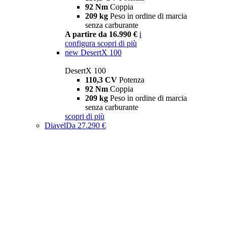
92 Nm
Coppia
209 kg
Peso in ordine di marcia
senza carburante
A partire da 16.990 €
i
configura
scopri di più
new
DesertX 100
DesertX 100
110,3 CV
Potenza
92 Nm
Coppia
209 kg
Peso in ordine di marcia
senza carburante
scopri di più
Diavel
Da 27.290 €