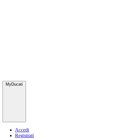
MyDucati
Accedi
Registrati