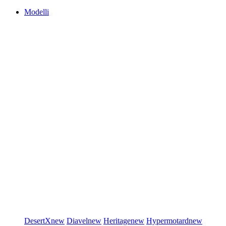
Modelli
DesertX
new
Diavel
new
Heritage
new
Hypermotard
new