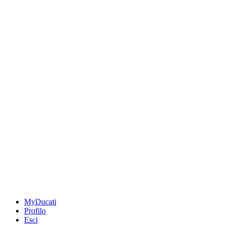
MyDucati
Profilo
Esci