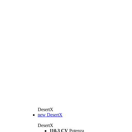
DesertX
new
DesertX
DesertX
110,3 CV
Potenza