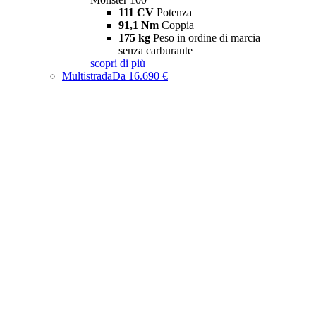
111 CV
Potenza
91,1 Nm
Coppia
175 kg
Peso in ordine di marcia
senza carburante
scopri di più
Multistrada
Da 16.690 €