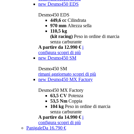
new
Desmo450 EDS
Desmo450 EDS
449,6 cc
Cilindrata
970 mm
Altezza sella
110,5 kg
(kit racing)
Peso in ordine di marcia
senza carburante
A partire da 12.990 €
i
configura
scopri di più
new
Desmo450 SM
Desmo450 SM
rimani aggiornato
scopri di più
new
Desmo450 MX Factory
Desmo450 MX Factory
63,5 CV
Potenza
53,5 Nm
Coppia
104 kg
Peso in ordine di marcia
senza carburante
A partire da 14.990 €
i
configura
scopri di più
Panigale
Da 16.790 €