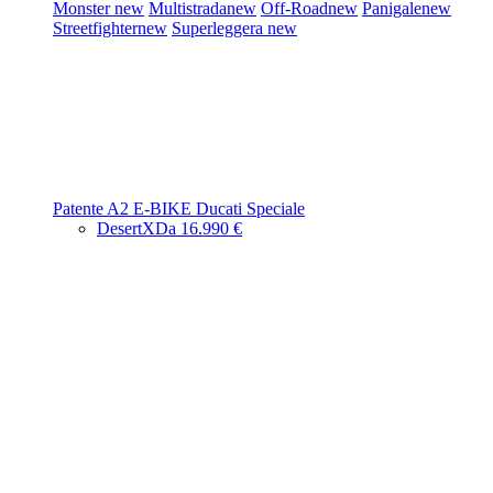
Monster
new
Multistrada
new
Off-Road
new
Panigale
new
Streetfighter
new
Superleggera
new
Patente A2
E-BIKE
Ducati Speciale
DesertX
Da 16.990 €