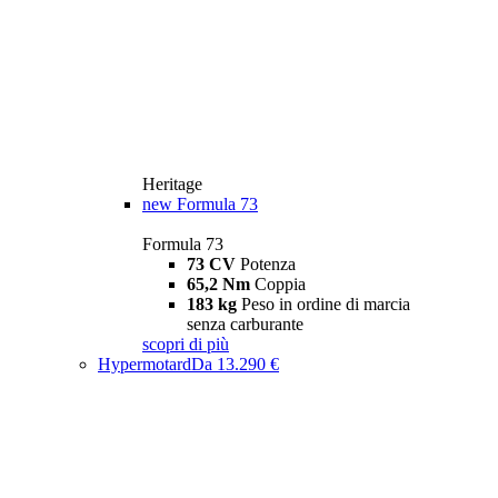
Heritage
new
Formula 73
Formula 73
73 CV
Potenza
65,2 Nm
Coppia
183 kg
Peso in ordine di marcia
senza carburante
scopri di più
Hypermotard
Da 13.290 €