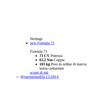
Heritage
new
Formula 73
Formula 73
73 CV
Potenza
65,2 Nm
Coppia
183 kg
Peso in ordine di marcia
senza carburante
scopri di più
Hypermotard
Da 13.290 €