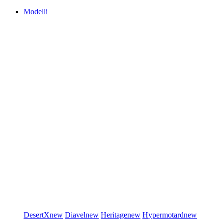
Modelli
DesertX
new
Diavel
new
Heritage
new
Hypermotard
new