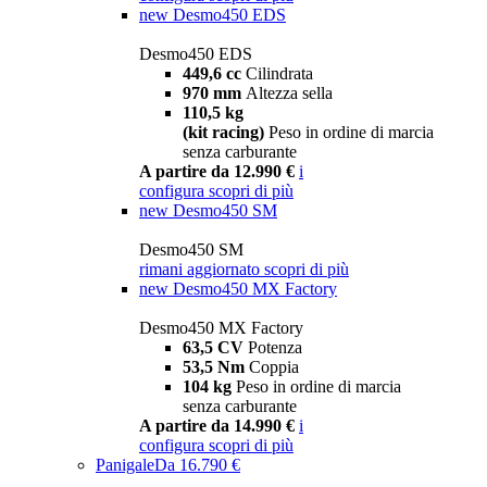
new
Desmo450 EDS
Desmo450 EDS
449,6 cc
Cilindrata
970 mm
Altezza sella
110,5 kg
(kit racing)
Peso in ordine di marcia
senza carburante
A partire da 12.990 €
i
configura
scopri di più
new
Desmo450 SM
Desmo450 SM
rimani aggiornato
scopri di più
new
Desmo450 MX Factory
Desmo450 MX Factory
63,5 CV
Potenza
53,5 Nm
Coppia
104 kg
Peso in ordine di marcia
senza carburante
A partire da 14.990 €
i
configura
scopri di più
Panigale
Da 16.790 €