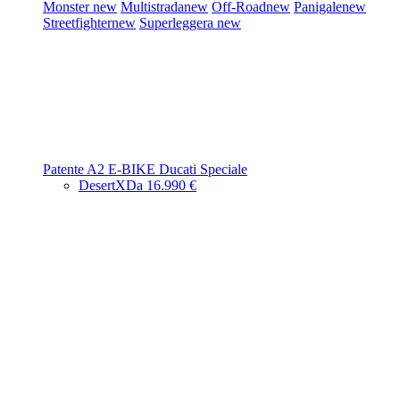
Monster
new
Multistrada
new
Off-Road
new
Panigale
new
Streetfighter
new
Superleggera
new
Patente A2
E-BIKE
Ducati Speciale
DesertX
Da 16.990 €