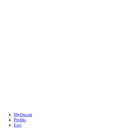
MyDucati
Profilo
Esci