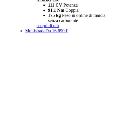
111 CV
Potenza
91,1 Nm
Coppia
175 kg
Peso in ordine di marcia
senza carburante
scopri di più
Multistrada
Da 16.690 €