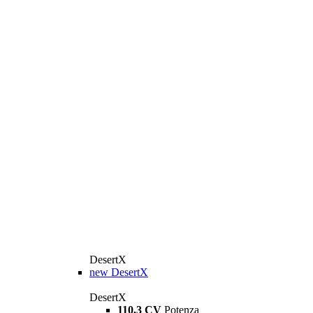
DesertX
new
DesertX
DesertX
110,3 CV
Potenza