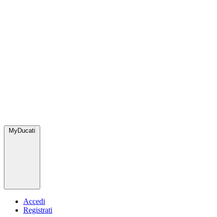
MyDucati
Accedi
Registrati