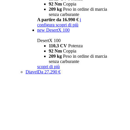
92 Nm
Coppia
209 kg
Peso in ordine di marcia
senza carburante
A partire da 16.990 €
i
configura
scopri di più
new
DesertX 100
DesertX 100
110,3 CV
Potenza
92 Nm
Coppia
209 kg
Peso in ordine di marcia
senza carburante
scopri di più
Diavel
Da 27.290 €