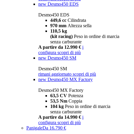
new
Desmo450 EDS
Desmo450 EDS
449,6 cc
Cilindrata
970 mm
Altezza sella
110,5 kg
(kit racing)
Peso in ordine di marcia
senza carburante
A partire da 12.990 €
i
configura
scopri di più
new
Desmo450 SM
Desmo450 SM
rimani aggiornato
scopri di più
new
Desmo450 MX Factory
Desmo450 MX Factory
63,5 CV
Potenza
53,5 Nm
Coppia
104 kg
Peso in ordine di marcia
senza carburante
A partire da 14.990 €
i
configura
scopri di più
Panigale
Da 16.790 €