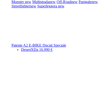
Monster
new
Multistrada
new
Off-Road
new
Panigale
new
Streetfighter
new
Superleggera
new
Patente A2
E-BIKE
Ducati Speciale
DesertX
Da 16.990 €