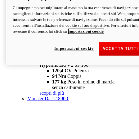
Ci impegniamo per migliorare al massimo la tua esperienza di navigazione.
Hypermotard V2 SP
raccogliere informazioni statistiche sull’utilizzo dei nostri siti Web, proporti
120,4 CV
Potenza
interessi e salvare le tue preferenze di navigazione. Facendo clic sul pulsant
94 Nm
Coppia
acconsenti all'installazione dei cookie sul tuo dispositivo. Per ulteriori in
177 kg
Peso in ordine di marcia
revocare il consenso, fai click su
impostazioni cookie
senza carburante
A partire da 19.890 €
Depotenziata 35 kW: 18.890 €
i
configura
scopri di più
Impostazioni cookie
ACCETTA TUTTI
new
V2 SP 100
Hypermotard V2 SP 100
120,4 CV
Potenza
94 Nm
Coppia
177 kg
Peso in ordine di marcia
senza carburante
scopri di più
Monster
Da 12.890 €