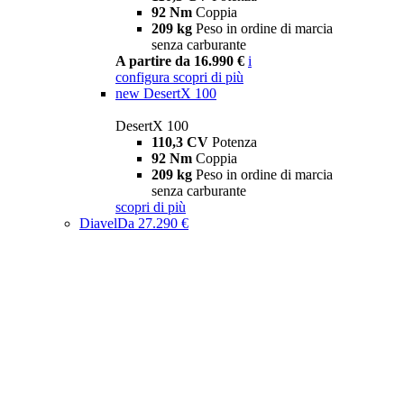
92 Nm
Coppia
209 kg
Peso in ordine di marcia
senza carburante
A partire da 16.990 €
i
configura
scopri di più
new
DesertX 100
DesertX 100
110,3 CV
Potenza
92 Nm
Coppia
209 kg
Peso in ordine di marcia
senza carburante
scopri di più
Diavel
Da 27.290 €