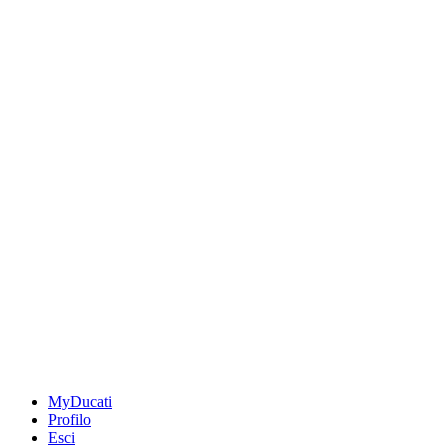
MyDucati
Profilo
Esci