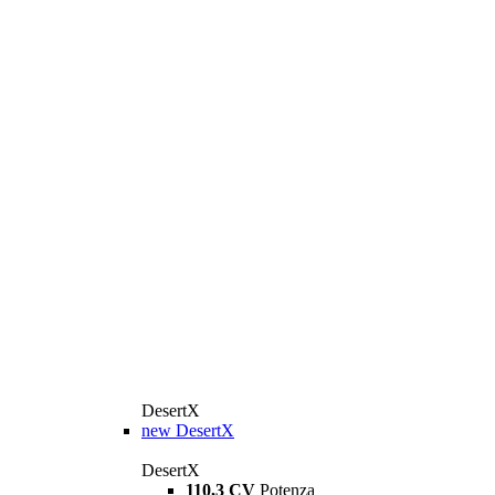
DesertX
new
DesertX
DesertX
110,3 CV
Potenza