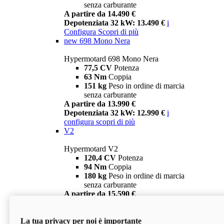
senza carburante
A partire da 14.490 €
Depotenziata 32 kW: 13.490 €
i
Configura
Scopri di più
new
698 Mono Nera
Hypermotard 698 Mono Nera
77,5 CV
Potenza
63 Nm
Coppia
151 kg
Peso in ordine di marcia
senza carburante
A partire da 13.990 €
Depotenziata 32 kW: 12.990 €
i
configura
scopri di più
V2
Hypermotard V2
120,4 CV
Potenza
94 Nm
Coppia
180 kg
Peso in ordine di marcia
senza carburante
A partire da 15.590 €
Depotenziata 35 kW: 14.590 €
i
configura
scopri di più
La tua privacy per noi è importante
V2 SP