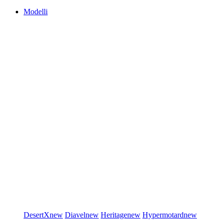
Modelli
DesertX
new
Diavel
new
Heritage
new
Hypermotard
new