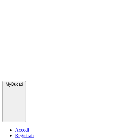
MyDucati
Accedi
Registrati