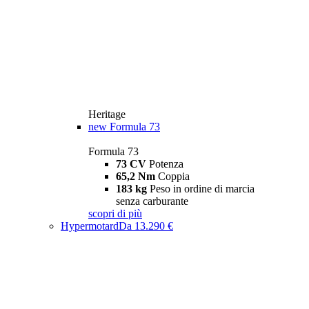
Heritage
new
Formula 73
Formula 73
73 CV
Potenza
65,2 Nm
Coppia
183 kg
Peso in ordine di marcia
senza carburante
scopri di più
Hypermotard
Da 13.290 €