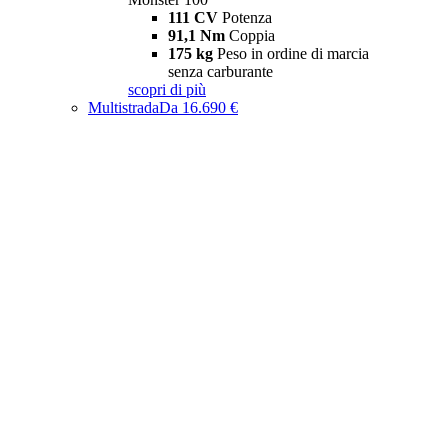
111 CV
Potenza
91,1 Nm
Coppia
175 kg
Peso in ordine di marcia
senza carburante
scopri di più
Multistrada
Da 16.690 €