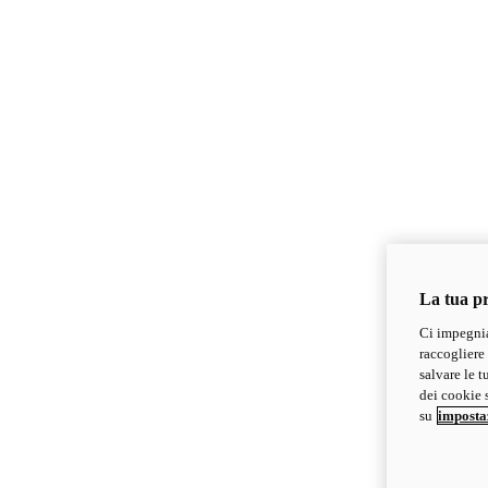
La tua pr
Ci impegnia
raccogliere 
salvare le t
dei cookie s
su
imposta