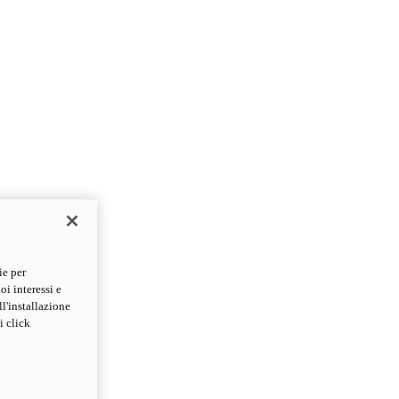
ie per
oi interessi e
ll'installazione
i click