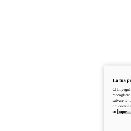
La tua pr
Ci impegnia
raccogliere 
salvare le t
dei cookie s
su
imposta