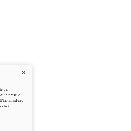
ie per
oi interessi e
ll'installazione
i click