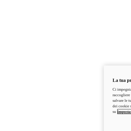
La tua pr
Ci impegnia
raccogliere 
salvare le t
dei cookie s
su
imposta