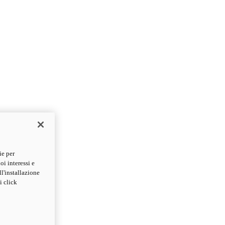
ie per
oi interessi e
ll'installazione
i click