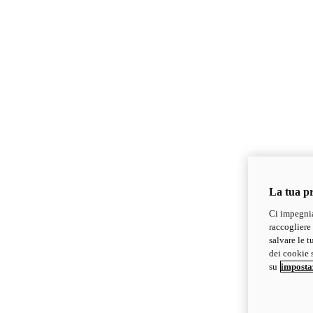
La tua pr
Ci impegnia
raccogliere 
salvare le t
dei cookie s
su
imposta