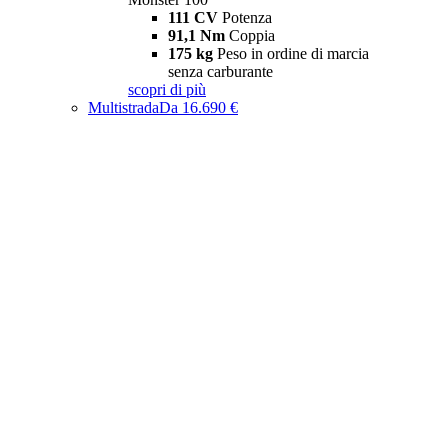
111 CV
Potenza
91,1 Nm
Coppia
175 kg
Peso in ordine di marcia
senza carburante
scopri di più
Multistrada
Da 16.690 €