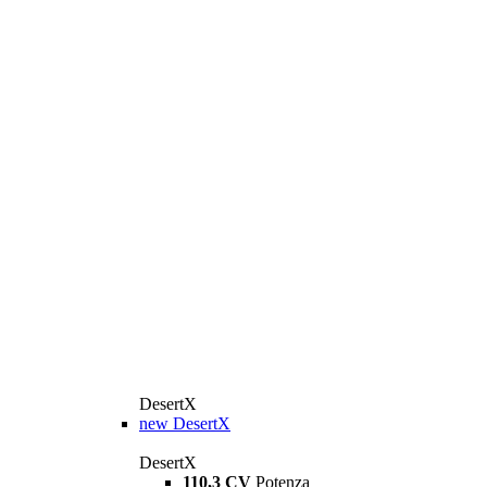
DesertX
new
DesertX
DesertX
110,3 CV
Potenza