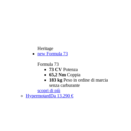
Heritage
new
Formula 73
Formula 73
73 CV
Potenza
65,2 Nm
Coppia
183 kg
Peso in ordine di marcia
senza carburante
scopri di più
Hypermotard
Da 13.290 €