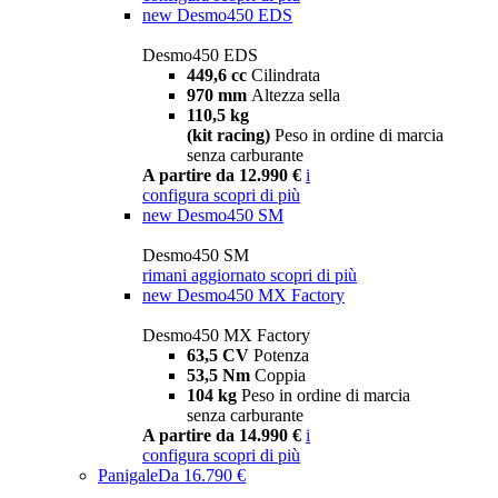
new
Desmo450 EDS
Desmo450 EDS
449,6 cc
Cilindrata
970 mm
Altezza sella
110,5 kg
(kit racing)
Peso in ordine di marcia
senza carburante
A partire da 12.990 €
i
configura
scopri di più
new
Desmo450 SM
Desmo450 SM
rimani aggiornato
scopri di più
new
Desmo450 MX Factory
Desmo450 MX Factory
63,5 CV
Potenza
53,5 Nm
Coppia
104 kg
Peso in ordine di marcia
senza carburante
A partire da 14.990 €
i
configura
scopri di più
Panigale
Da 16.790 €