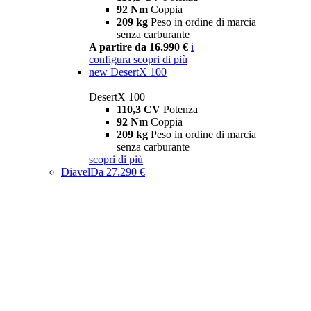
92 Nm
Coppia
209 kg
Peso in ordine di marcia
senza carburante
A partire da 16.990 €
i
configura
scopri di più
new
DesertX 100
DesertX 100
110,3 CV
Potenza
92 Nm
Coppia
209 kg
Peso in ordine di marcia
senza carburante
scopri di più
Diavel
Da 27.290 €