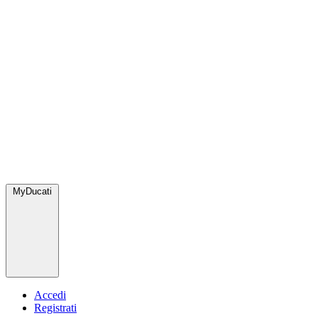
MyDucati
Accedi
Registrati