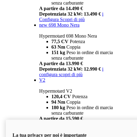
senza carburante
A partire da 14.490 €
Depotenziata 32 kW: 13.490 €
i
Configura
Scopri di più
new
698 Mono Nera
Hypermotard 698 Mono Nera
77,5 CV
Potenza
63 Nm
Coppia
151 kg
Peso in ordine di marcia
senza carburante
A partire da 13.990 €
Depotenziata 32 kW: 12.990 €
i
configura
scopri di più
V2
Hypermotard V2
120,4 CV
Potenza
94 Nm
Coppia
180 kg
Peso in ordine di marcia
senza carburante
A partire da 15.590 €
Depotenziata 35 kW: 14.590 €
i
configura
scopri di più
La tua privacy per noi è importante
V2 SP