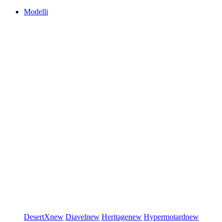
Modelli
DesertX
new
Diavel
new
Heritage
new
Hypermotard
new