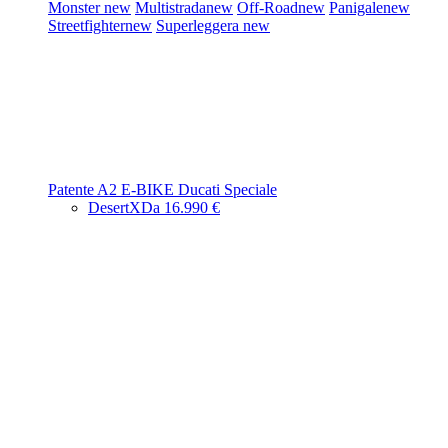
Monster
new
Multistrada
new
Off-Road
new
Panigale
new
Streetfighter
new
Superleggera
new
Patente A2
E-BIKE
Ducati Speciale
DesertX
Da 16.990 €