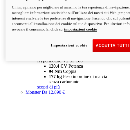
Ci impegniamo per migliorare al massimo la tua esperienza di navigazione.
Hypermotard V2 SP
raccogliere informazioni statistiche sull’utilizzo dei nostri siti Web, proporti
120,4 CV
Potenza
interessi e salvare le tue preferenze di navigazione. Facendo clic sul pulsant
94 Nm
Coppia
acconsenti all'installazione dei cookie sul tuo dispositivo. Per ulteriori in
177 kg
Peso in ordine di marcia
revocare il consenso, fai click su
impostazioni cookie
senza carburante
A partire da 19.890 €
Depotenziata 35 kW: 18.890 €
i
configura
scopri di più
Impostazioni cookie
ACCETTA TUTTI
new
V2 SP 100
Hypermotard V2 SP 100
120,4 CV
Potenza
94 Nm
Coppia
177 kg
Peso in ordine di marcia
senza carburante
scopri di più
Monster
Da 12.890 €