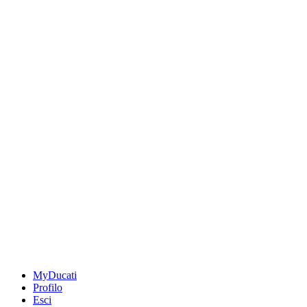
MyDucati
Profilo
Esci