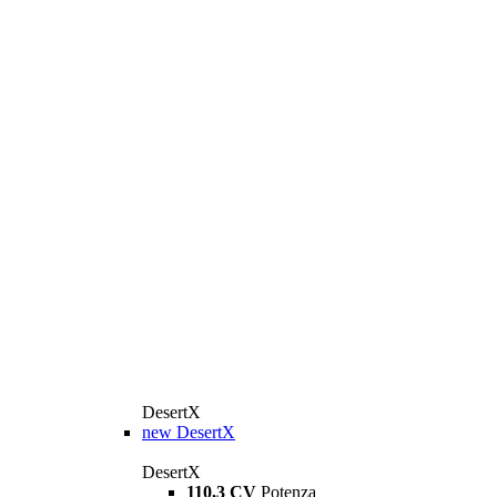
DesertX
new
DesertX
DesertX
110,3 CV
Potenza