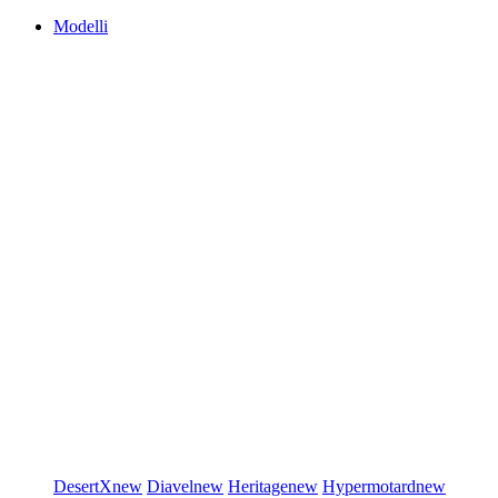
Modelli
DesertX
new
Diavel
new
Heritage
new
Hypermotard
new