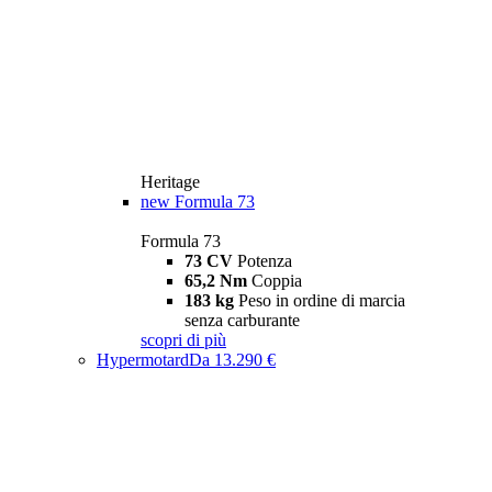
Heritage
new
Formula 73
Formula 73
73 CV
Potenza
65,2 Nm
Coppia
183 kg
Peso in ordine di marcia
senza carburante
scopri di più
Hypermotard
Da 13.290 €