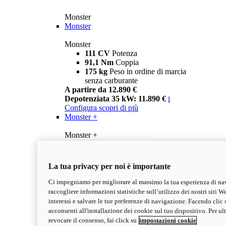
Monster
Monster
Monster
111 CV
Potenza
91,1 Nm
Coppia
175 kg
Peso in ordine di marcia
senza carburante
A partire da 12.890 €
Depotenziata 35 kW: 11.890 €
i
Configura
scopri di più
Monster +
Monster +
111 CV
Potenza
91,1 Nm
Coppia
175 kg
Peso in ordine di marcia
La tua privacy per noi è importante
senza carburante
A partire da 13.290 €
Ci impegniamo per migliorare al massimo la tua esperienza di na
Depotenziata 35 kW: 12.290 €
i
raccogliere informazioni statistiche sull’utilizzo dei nostri siti We
Configura
Scopri di più
interessi e salvare le tue preferenze di navigazione. Facendo clic 
new
Monster 100
acconsenti all'installazione dei cookie sul tuo dispositivo. Per u
revocare il consenso, fai click su
impostazioni cookie
Monster 100