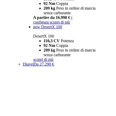
92 Nm
Coppia
209 kg
Peso in ordine di marcia
senza carburante
A partire da 16.990 €
i
configura
scopri di più
new
DesertX 100
DesertX 100
110,3 CV
Potenza
92 Nm
Coppia
209 kg
Peso in ordine di marcia
senza carburante
scopri di più
Diavel
Da 27.290 €