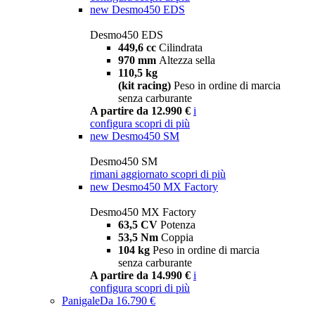
new
Desmo450 EDS
Desmo450 EDS
449,6 cc
Cilindrata
970 mm
Altezza sella
110,5 kg
(kit racing)
Peso in ordine di marcia
senza carburante
A partire da 12.990 €
i
configura
scopri di più
new
Desmo450 SM
Desmo450 SM
rimani aggiornato
scopri di più
new
Desmo450 MX Factory
Desmo450 MX Factory
63,5 CV
Potenza
53,5 Nm
Coppia
104 kg
Peso in ordine di marcia
senza carburante
A partire da 14.990 €
i
configura
scopri di più
Panigale
Da 16.790 €