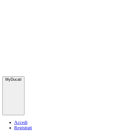
MyDucati
Accedi
Registrati