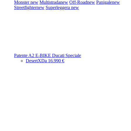
Monster
new
Multistrada
new
Off-Road
new
Panigale
new
Streetfighter
new
Superleggera
new
Patente A2
E-BIKE
Ducati Speciale
DesertX
Da 16.990 €