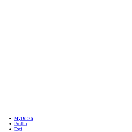
MyDucati
Profilo
Esci