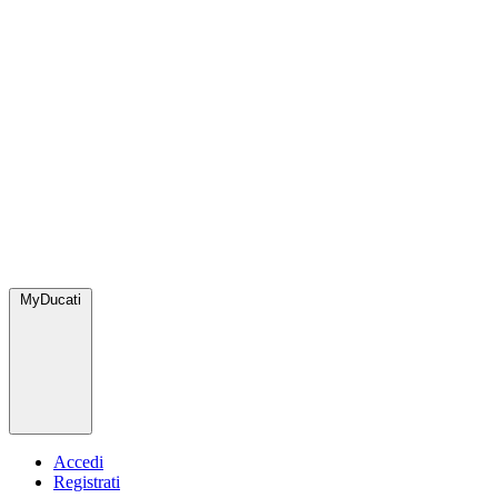
MyDucati
Accedi
Registrati