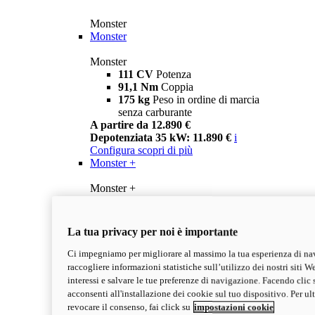
Monster
Monster
Monster
111 CV
Potenza
91,1 Nm
Coppia
175 kg
Peso in ordine di marcia
senza carburante
A partire da 12.890 €
Depotenziata 35 kW: 11.890 €
i
Configura
scopri di più
Monster +
Monster +
111 CV
Potenza
91,1 Nm
Coppia
175 kg
Peso in ordine di marcia
La tua privacy per noi è importante
senza carburante
A partire da 13.290 €
Ci impegniamo per migliorare al massimo la tua esperienza di na
Depotenziata 35 kW: 12.290 €
i
raccogliere informazioni statistiche sull’utilizzo dei nostri siti We
Configura
Scopri di più
interessi e salvare le tue preferenze di navigazione. Facendo clic 
new
Monster 100
acconsenti all'installazione dei cookie sul tuo dispositivo. Per u
revocare il consenso, fai click su
impostazioni cookie
Monster 100