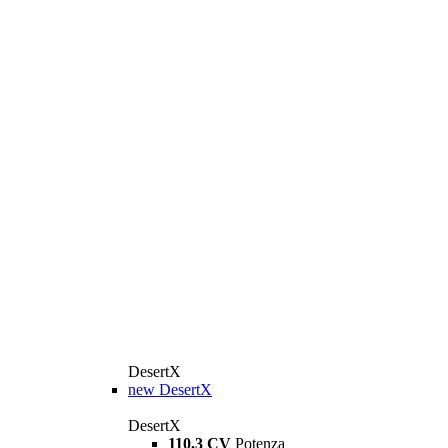
DesertX
new
DesertX
DesertX
110,3 CV
Potenza