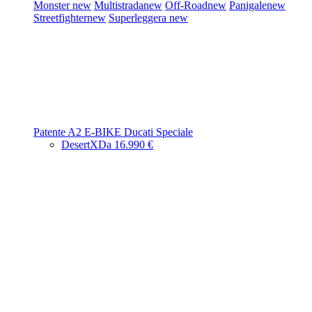
Monster
new
Multistrada
new
Off-Road
new
Panigale
new
Streetfighter
new
Superleggera
new
Patente A2
E-BIKE
Ducati Speciale
DesertX
Da 16.990 €