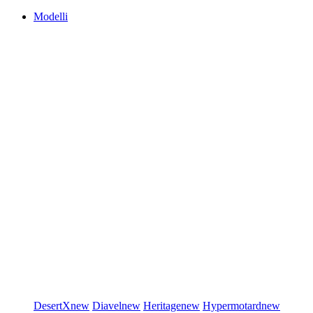
Modelli
DesertX
new
Diavel
new
Heritage
new
Hypermotard
new