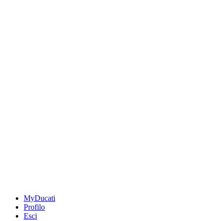
MyDucati
Profilo
Esci