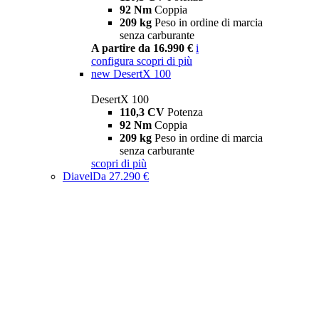
92 Nm
Coppia
209 kg
Peso in ordine di marcia
senza carburante
A partire da 16.990 €
i
configura
scopri di più
new
DesertX 100
DesertX 100
110,3 CV
Potenza
92 Nm
Coppia
209 kg
Peso in ordine di marcia
senza carburante
scopri di più
Diavel
Da 27.290 €