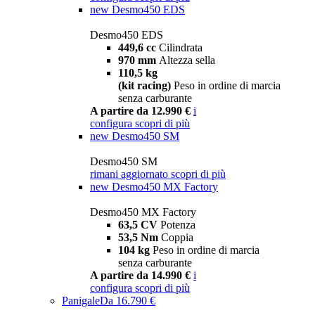
new
Desmo450 EDS
Desmo450 EDS
449,6 cc
Cilindrata
970 mm
Altezza sella
110,5 kg
(kit racing)
Peso in ordine di marcia
senza carburante
A partire da 12.990 €
i
configura
scopri di più
new
Desmo450 SM
Desmo450 SM
rimani aggiornato
scopri di più
new
Desmo450 MX Factory
Desmo450 MX Factory
63,5 CV
Potenza
53,5 Nm
Coppia
104 kg
Peso in ordine di marcia
senza carburante
A partire da 14.990 €
i
configura
scopri di più
Panigale
Da 16.790 €