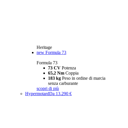
Heritage
new
Formula 73
Formula 73
73 CV
Potenza
65,2 Nm
Coppia
183 kg
Peso in ordine di marcia
senza carburante
scopri di più
Hypermotard
Da 13.290 €