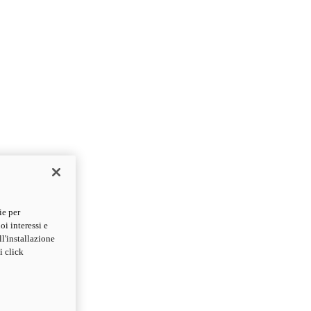
ie per
oi interessi e
ll'installazione
i click