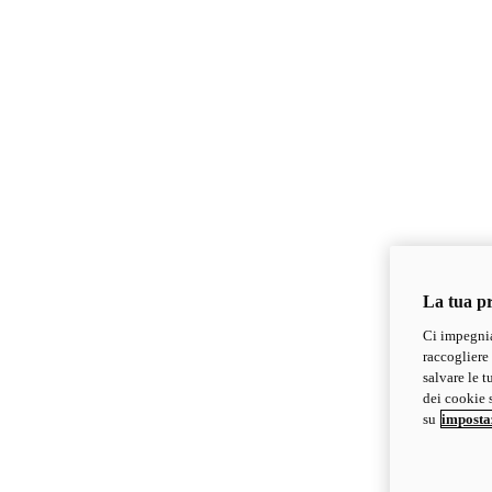
La tua pr
Ci impegnia
raccogliere 
salvare le t
dei cookie s
su
imposta