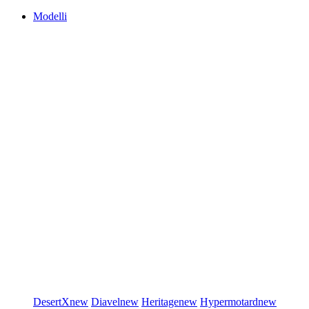
Modelli
DesertX
new
Diavel
new
Heritage
new
Hypermotard
new