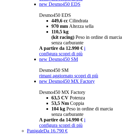
new
Desmo450 EDS
Desmo450 EDS
449,6 cc
Cilindrata
970 mm
Altezza sella
110,5 kg
(kit racing)
Peso in ordine di marcia
senza carburante
A partire da 12.990 €
i
configura
scopri di più
new
Desmo450 SM
Desmo450 SM
rimani aggiornato
scopri di più
new
Desmo450 MX Factory
Desmo450 MX Factory
63,5 CV
Potenza
53,5 Nm
Coppia
104 kg
Peso in ordine di marcia
senza carburante
A partire da 14.990 €
i
configura
scopri di più
Panigale
Da 16.790 €