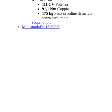
111 CV
Potenza
91,1 Nm
Coppia
175 kg
Peso in ordine di marcia
senza carburante
scopri di più
Multistrada
Da 16.690 €