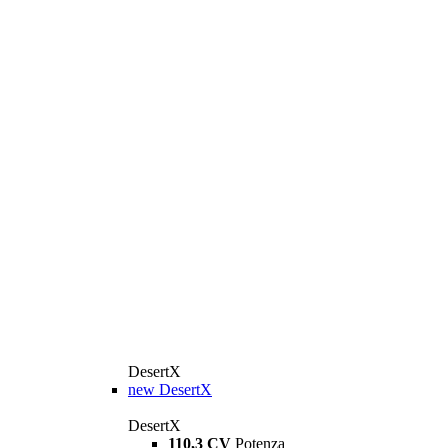
DesertX
new
DesertX
DesertX
110,3 CV
Potenza