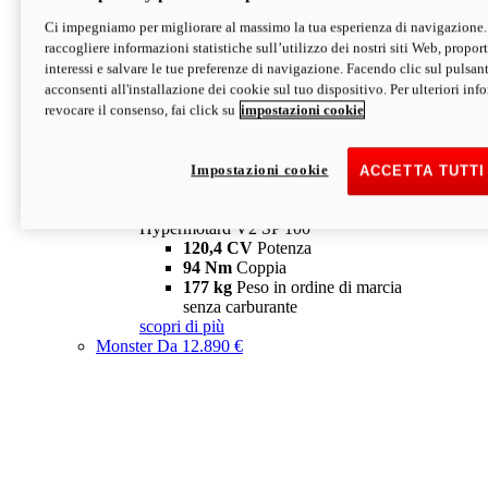
Ci impegniamo per migliorare al massimo la tua esperienza di navigazione.
Hypermotard V2 SP
raccogliere informazioni statistiche sull’utilizzo dei nostri siti Web, proporti
120,4 CV
Potenza
interessi e salvare le tue preferenze di navigazione. Facendo clic sul pulsant
94 Nm
Coppia
acconsenti all'installazione dei cookie sul tuo dispositivo. Per ulteriori in
177 kg
Peso in ordine di marcia
revocare il consenso, fai click su
impostazioni cookie
senza carburante
A partire da 19.890 €
Depotenziata 35 kW: 18.890 €
i
configura
scopri di più
Impostazioni cookie
ACCETTA TUTTI
new
V2 SP 100
Hypermotard V2 SP 100
120,4 CV
Potenza
94 Nm
Coppia
177 kg
Peso in ordine di marcia
senza carburante
scopri di più
Monster
Da 12.890 €