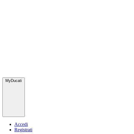
MyDucati
Accedi
Registrati