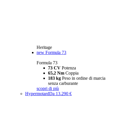
Heritage
new
Formula 73
Formula 73
73 CV
Potenza
65,2 Nm
Coppia
183 kg
Peso in ordine di marcia
senza carburante
scopri di più
Hypermotard
Da 13.290 €