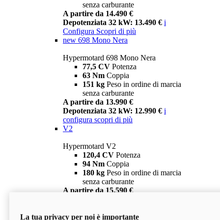
senza carburante
A partire da 14.490 €
Depotenziata 32 kW: 13.490 €
i
Configura
Scopri di più
new
698 Mono Nera
Hypermotard 698 Mono Nera
77,5 CV
Potenza
63 Nm
Coppia
151 kg
Peso in ordine di marcia
senza carburante
A partire da 13.990 €
Depotenziata 32 kW: 12.990 €
i
configura
scopri di più
V2
Hypermotard V2
120,4 CV
Potenza
94 Nm
Coppia
180 kg
Peso in ordine di marcia
senza carburante
A partire da 15.590 €
Depotenziata 35 kW: 14.590 €
i
configura
scopri di più
La tua privacy per noi è importante
V2 SP