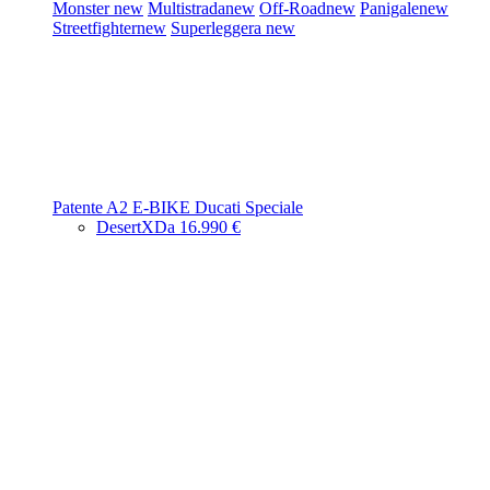
Monster
new
Multistrada
new
Off-Road
new
Panigale
new
Streetfighter
new
Superleggera
new
Patente A2
E-BIKE
Ducati Speciale
DesertX
Da 16.990 €