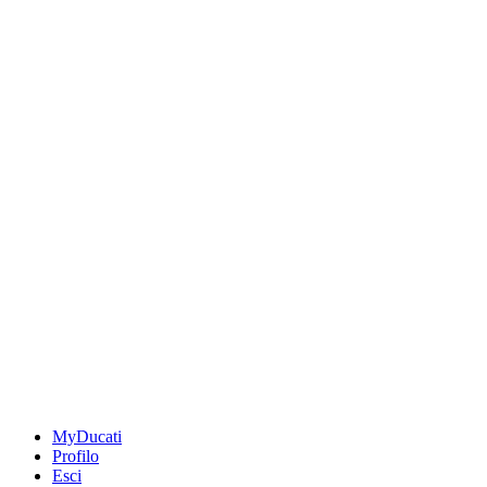
MyDucati
Profilo
Esci