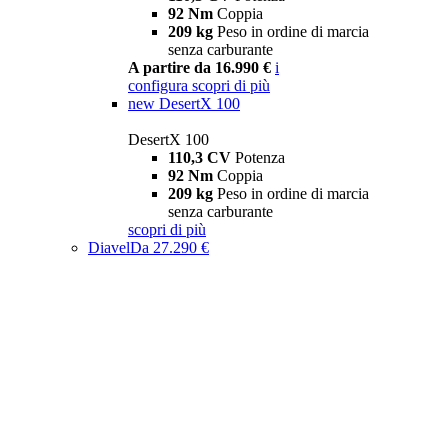
92 Nm
Coppia
209 kg
Peso in ordine di marcia
senza carburante
A partire da 16.990 €
i
configura
scopri di più
new
DesertX 100
DesertX 100
110,3 CV
Potenza
92 Nm
Coppia
209 kg
Peso in ordine di marcia
senza carburante
scopri di più
Diavel
Da 27.290 €