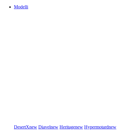
Modelli
DesertX
new
Diavel
new
Heritage
new
Hypermotard
new