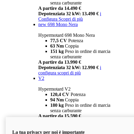
senza carburante
A partire da 14.490 €
Depotenziata 32 kW: 13.490 €
i
Configura
Scopri di più
new
698 Mono Nera
Hypermotard 698 Mono Nera
77,5 CV
Potenza
63 Nm
Coppia
151 kg
Peso in ordine di marcia
senza carburante
A partire da 13.990 €
Depotenziata 32 kW: 12.990 €
i
configura
scopri di più
V2
Hypermotard V2
120,4 CV
Potenza
94 Nm
Coppia
180 kg
Peso in ordine di marcia
senza carburante
A partire da 15.590 €
Depotenziata 35 kW: 14.590 €
i
configura
scopri di più
La tua privacy per noi è importante
V2 SP