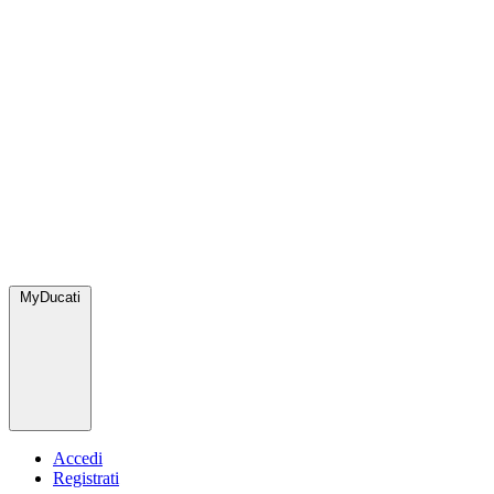
MyDucati
Accedi
Registrati