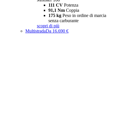
111 CV
Potenza
91,1 Nm
Coppia
175 kg
Peso in ordine di marcia
senza carburante
scopri di più
Multistrada
Da 16.690 €