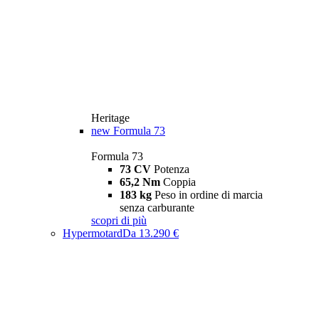
Heritage
new
Formula 73
Formula 73
73 CV
Potenza
65,2 Nm
Coppia
183 kg
Peso in ordine di marcia
senza carburante
scopri di più
Hypermotard
Da 13.290 €