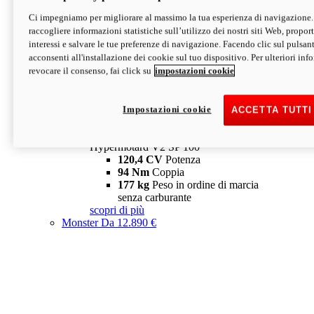
Ci impegniamo per migliorare al massimo la tua esperienza di navigazione.
Hypermotard V2 SP
raccogliere informazioni statistiche sull’utilizzo dei nostri siti Web, proporti
120,4 CV
Potenza
interessi e salvare le tue preferenze di navigazione. Facendo clic sul pulsant
94 Nm
Coppia
acconsenti all'installazione dei cookie sul tuo dispositivo. Per ulteriori in
177 kg
Peso in ordine di marcia
revocare il consenso, fai click su
impostazioni cookie
senza carburante
A partire da 19.890 €
Depotenziata 35 kW: 18.890 €
i
configura
scopri di più
Impostazioni cookie
ACCETTA TUTTI
new
V2 SP 100
Hypermotard V2 SP 100
120,4 CV
Potenza
94 Nm
Coppia
177 kg
Peso in ordine di marcia
senza carburante
scopri di più
Monster
Da 12.890 €