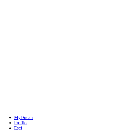
MyDucati
Profilo
Esci