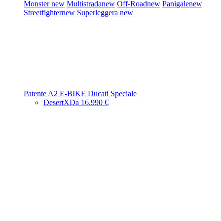
Monster
new
Multistrada
new
Off-Road
new
Panigale
new
Streetfighter
new
Superleggera
new
Patente A2
E-BIKE
Ducati Speciale
DesertX
Da 16.990 €