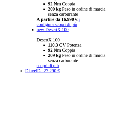
92 Nm
Coppia
209 kg
Peso in ordine di marcia
senza carburante
A partire da 16.990 €
i
configura
scopri di più
new
DesertX 100
DesertX 100
110,3 CV
Potenza
92 Nm
Coppia
209 kg
Peso in ordine di marcia
senza carburante
scopri di più
Diavel
Da 27.290 €