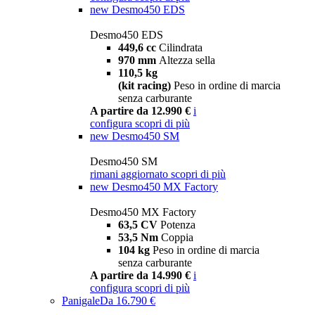
new
Desmo450 EDS
Desmo450 EDS
449,6 cc
Cilindrata
970 mm
Altezza sella
110,5 kg
(kit racing)
Peso in ordine di marcia
senza carburante
A partire da 12.990 €
i
configura
scopri di più
new
Desmo450 SM
Desmo450 SM
rimani aggiornato
scopri di più
new
Desmo450 MX Factory
Desmo450 MX Factory
63,5 CV
Potenza
53,5 Nm
Coppia
104 kg
Peso in ordine di marcia
senza carburante
A partire da 14.990 €
i
configura
scopri di più
Panigale
Da 16.790 €