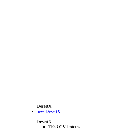
DesertX
new
DesertX
DesertX
110,3 CV
Potenza