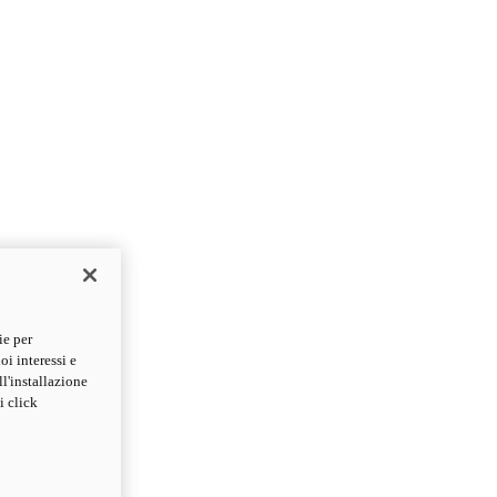
ie per
oi interessi e
ll'installazione
i click