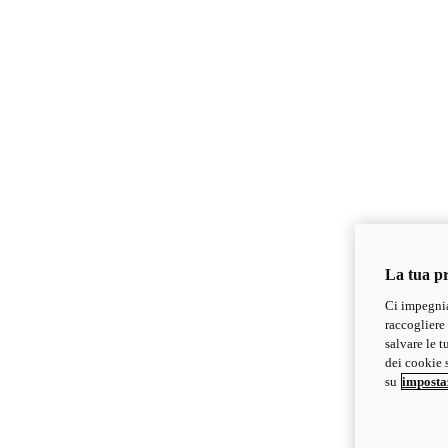
La tua pr
Ci impegnia
raccogliere 
salvare le t
dei cookie s
su
imposta