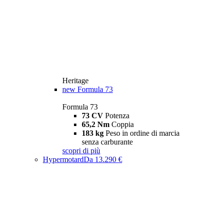
Heritage
new
Formula 73
Formula 73
73 CV
Potenza
65,2 Nm
Coppia
183 kg
Peso in ordine di marcia
senza carburante
scopri di più
Hypermotard
Da 13.290 €