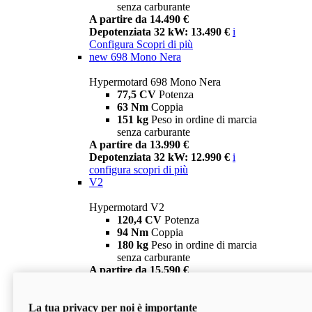
senza carburante
A partire da 14.490 €
Depotenziata 32 kW: 13.490 €
i
Configura
Scopri di più
new
698 Mono Nera
Hypermotard 698 Mono Nera
77,5 CV
Potenza
63 Nm
Coppia
151 kg
Peso in ordine di marcia
senza carburante
A partire da 13.990 €
Depotenziata 32 kW: 12.990 €
i
configura
scopri di più
V2
Hypermotard V2
120,4 CV
Potenza
94 Nm
Coppia
180 kg
Peso in ordine di marcia
senza carburante
A partire da 15.590 €
Depotenziata 35 kW: 14.590 €
i
configura
scopri di più
La tua privacy per noi è importante
V2 SP