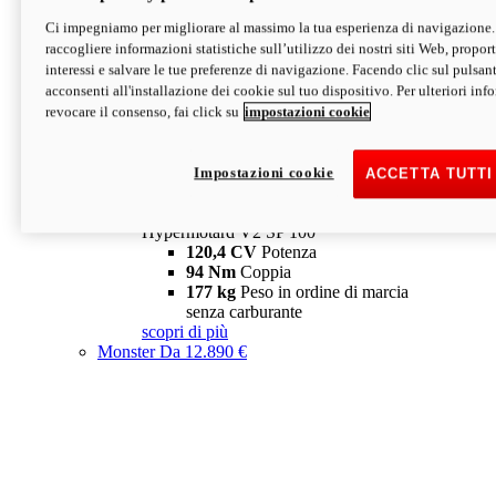
Ci impegniamo per migliorare al massimo la tua esperienza di navigazione.
Hypermotard V2 SP
raccogliere informazioni statistiche sull’utilizzo dei nostri siti Web, proporti
120,4 CV
Potenza
interessi e salvare le tue preferenze di navigazione. Facendo clic sul pulsant
94 Nm
Coppia
acconsenti all'installazione dei cookie sul tuo dispositivo. Per ulteriori in
177 kg
Peso in ordine di marcia
revocare il consenso, fai click su
impostazioni cookie
senza carburante
A partire da 19.890 €
Depotenziata 35 kW: 18.890 €
i
configura
scopri di più
Impostazioni cookie
ACCETTA TUTTI
new
V2 SP 100
Hypermotard V2 SP 100
120,4 CV
Potenza
94 Nm
Coppia
177 kg
Peso in ordine di marcia
senza carburante
scopri di più
Monster
Da 12.890 €