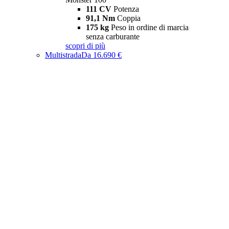
111 CV
Potenza
91,1 Nm
Coppia
175 kg
Peso in ordine di marcia
senza carburante
scopri di più
Multistrada
Da 16.690 €