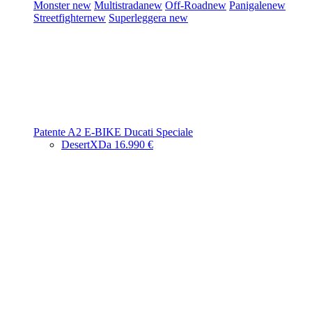
Monster
new
Multistrada
new
Off-Road
new
Panigale
new
Streetfighter
new
Superleggera
new
Patente A2
E-BIKE
Ducati Speciale
DesertX
Da 16.990 €