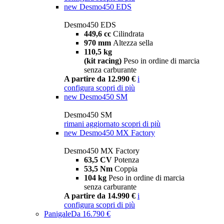
new
Desmo450 EDS
Desmo450 EDS
449,6 cc
Cilindrata
970 mm
Altezza sella
110,5 kg
(kit racing)
Peso in ordine di marcia
senza carburante
A partire da 12.990 €
i
configura
scopri di più
new
Desmo450 SM
Desmo450 SM
rimani aggiornato
scopri di più
new
Desmo450 MX Factory
Desmo450 MX Factory
63,5 CV
Potenza
53,5 Nm
Coppia
104 kg
Peso in ordine di marcia
senza carburante
A partire da 14.990 €
i
configura
scopri di più
Panigale
Da 16.790 €