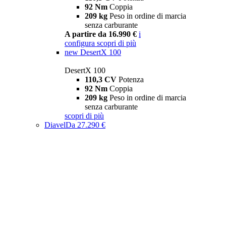
92 Nm
Coppia
209 kg
Peso in ordine di marcia
senza carburante
A partire da 16.990 €
i
configura
scopri di più
new
DesertX 100
DesertX 100
110,3 CV
Potenza
92 Nm
Coppia
209 kg
Peso in ordine di marcia
senza carburante
scopri di più
Diavel
Da 27.290 €