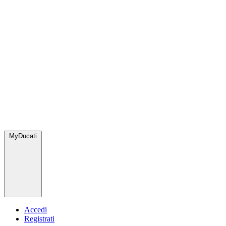
MyDucati
Accedi
Registrati