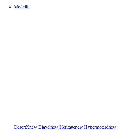
Modelli
DesertX
new
Diavel
new
Heritage
new
Hypermotard
new