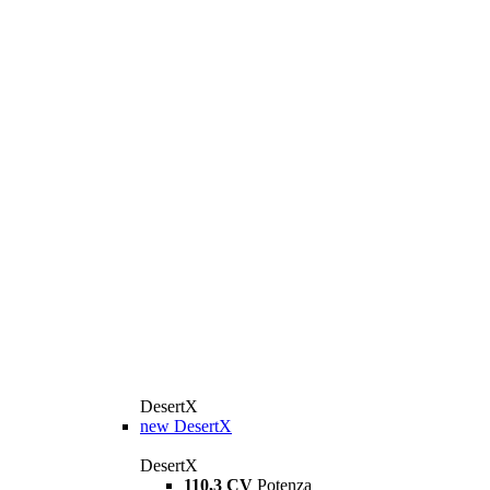
DesertX
new
DesertX
DesertX
110,3 CV
Potenza