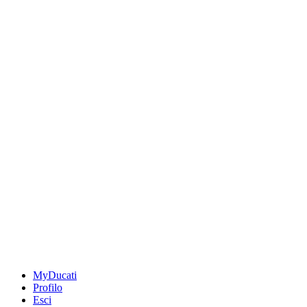
MyDucati
Profilo
Esci