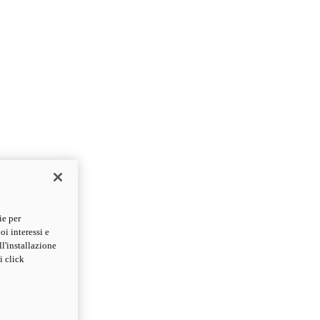
ie per
oi interessi e
ll'installazione
i click