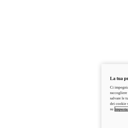
La tua pr
Ci impegnia
raccogliere 
salvare le t
dei cookie s
su
imposta