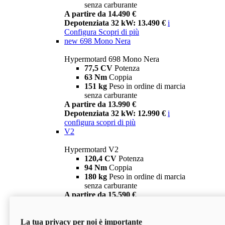
senza carburante
A partire da 14.490 €
Depotenziata 32 kW: 13.490 €
i
Configura
Scopri di più
new
698 Mono Nera
Hypermotard 698 Mono Nera
77,5 CV
Potenza
63 Nm
Coppia
151 kg
Peso in ordine di marcia
senza carburante
A partire da 13.990 €
Depotenziata 32 kW: 12.990 €
i
configura
scopri di più
V2
Hypermotard V2
120,4 CV
Potenza
94 Nm
Coppia
180 kg
Peso in ordine di marcia
senza carburante
A partire da 15.590 €
Depotenziata 35 kW: 14.590 €
i
configura
scopri di più
La tua privacy per noi è importante
V2 SP