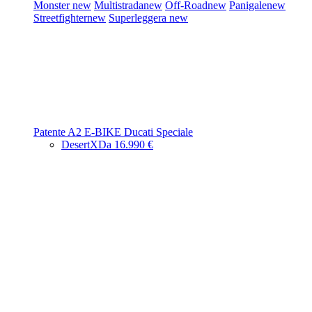
Monster
new
Multistrada
new
Off-Road
new
Panigale
new
Streetfighter
new
Superleggera
new
Patente A2
E-BIKE
Ducati Speciale
DesertX
Da 16.990 €