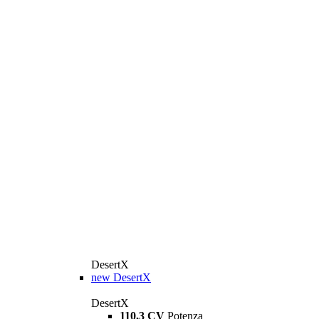
DesertX
new
DesertX
DesertX
110,3 CV
Potenza