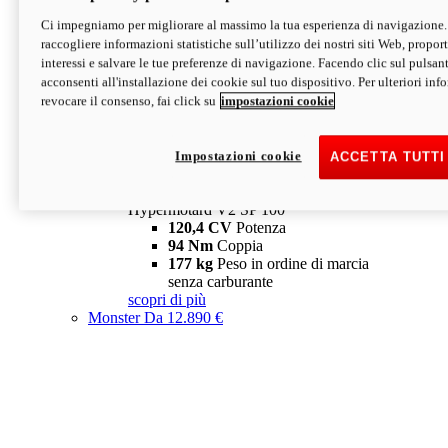
Ci impegniamo per migliorare al massimo la tua esperienza di navigazione.
Hypermotard V2 SP
raccogliere informazioni statistiche sull’utilizzo dei nostri siti Web, proporti
120,4 CV
Potenza
interessi e salvare le tue preferenze di navigazione. Facendo clic sul pulsant
94 Nm
Coppia
acconsenti all'installazione dei cookie sul tuo dispositivo. Per ulteriori in
177 kg
Peso in ordine di marcia
revocare il consenso, fai click su
impostazioni cookie
senza carburante
A partire da 19.890 €
Depotenziata 35 kW: 18.890 €
i
configura
scopri di più
Impostazioni cookie
ACCETTA TUTTI
new
V2 SP 100
Hypermotard V2 SP 100
120,4 CV
Potenza
94 Nm
Coppia
177 kg
Peso in ordine di marcia
senza carburante
scopri di più
Monster
Da 12.890 €