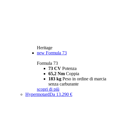
Heritage
new
Formula 73
Formula 73
73 CV
Potenza
65,2 Nm
Coppia
183 kg
Peso in ordine di marcia
senza carburante
scopri di più
Hypermotard
Da 13.290 €