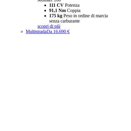
111 CV
Potenza
91,1 Nm
Coppia
175 kg
Peso in ordine di marcia
senza carburante
scopri di più
Multistrada
Da 16.690 €