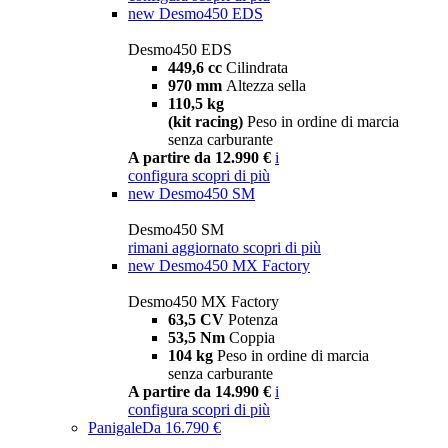
new
Desmo450 EDS
Desmo450 EDS
449,6 cc
Cilindrata
970 mm
Altezza sella
110,5 kg
(kit racing)
Peso in ordine di marcia
senza carburante
A partire da 12.990 €
i
configura
scopri di più
new
Desmo450 SM
Desmo450 SM
rimani aggiornato
scopri di più
new
Desmo450 MX Factory
Desmo450 MX Factory
63,5 CV
Potenza
53,5 Nm
Coppia
104 kg
Peso in ordine di marcia
senza carburante
A partire da 14.990 €
i
configura
scopri di più
Panigale
Da 16.790 €