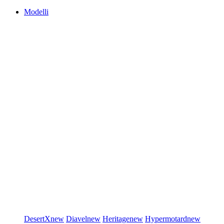
Modelli
DesertX
new
Diavel
new
Heritage
new
Hypermotard
new