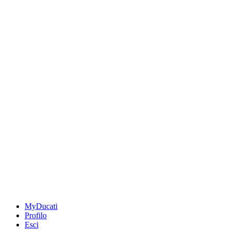
MyDucati
Profilo
Esci