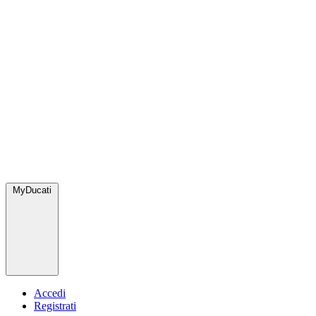
MyDucati
Accedi
Registrati