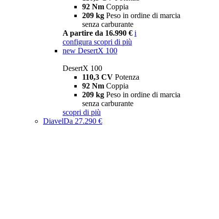
92 Nm
Coppia
209 kg
Peso in ordine di marcia
senza carburante
A partire da 16.990 €
i
configura
scopri di più
new
DesertX 100
DesertX 100
110,3 CV
Potenza
92 Nm
Coppia
209 kg
Peso in ordine di marcia
senza carburante
scopri di più
Diavel
Da 27.290 €