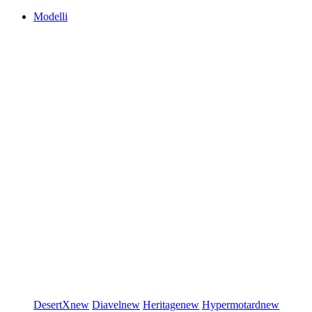
Modelli
DesertX
new
Diavel
new
Heritage
new
Hypermotard
new