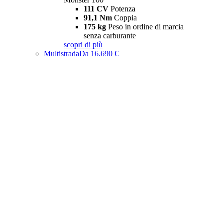
111 CV
Potenza
91,1 Nm
Coppia
175 kg
Peso in ordine di marcia
senza carburante
scopri di più
Multistrada
Da 16.690 €