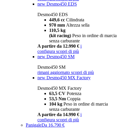
new
Desmo450 EDS
Desmo450 EDS
449,6 cc
Cilindrata
970 mm
Altezza sella
110,5 kg
(kit racing)
Peso in ordine di marcia
senza carburante
A partire da 12.990 €
i
configura
scopri di più
new
Desmo450 SM
Desmo450 SM
rimani aggiornato
scopri di più
new
Desmo450 MX Factory
Desmo450 MX Factory
63,5 CV
Potenza
53,5 Nm
Coppia
104 kg
Peso in ordine di marcia
senza carburante
A partire da 14.990 €
i
configura
scopri di più
Panigale
Da 16.790 €