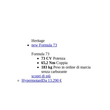
Heritage
new
Formula 73
Formula 73
73 CV
Potenza
65,2 Nm
Coppia
183 kg
Peso in ordine di marcia
senza carburante
scopri di più
Hypermotard
Da 13.290 €