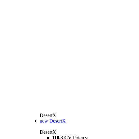
DesertX
new
DesertX
DesertX
110,3 CV
Potenza