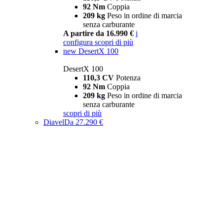
92 Nm
Coppia
209 kg
Peso in ordine di marcia
senza carburante
A partire da 16.990 €
i
configura
scopri di più
new
DesertX 100
DesertX 100
110,3 CV
Potenza
92 Nm
Coppia
209 kg
Peso in ordine di marcia
senza carburante
scopri di più
Diavel
Da 27.290 €