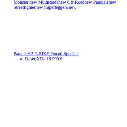
Monster
new
Multistrada
new
Off-Road
new
Panigale
new
Streetfighter
new
Superleggera
new
Patente A2
E-BIKE
Ducati Speciale
DesertX
Da 16.990 €