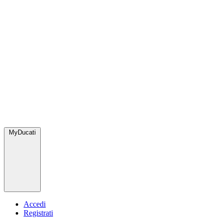
MyDucati
Accedi
Registrati