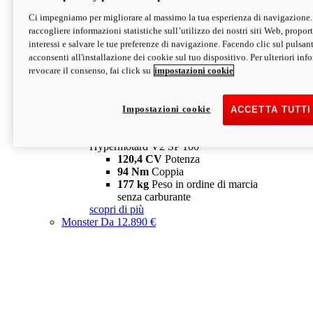
Ci impegniamo per migliorare al massimo la tua esperienza di navigazione.
Hypermotard V2 SP
raccogliere informazioni statistiche sull’utilizzo dei nostri siti Web, proporti
120,4 CV
Potenza
interessi e salvare le tue preferenze di navigazione. Facendo clic sul pulsant
94 Nm
Coppia
acconsenti all'installazione dei cookie sul tuo dispositivo. Per ulteriori in
177 kg
Peso in ordine di marcia
revocare il consenso, fai click su
impostazioni cookie
senza carburante
A partire da 19.890 €
Depotenziata 35 kW: 18.890 €
i
configura
scopri di più
Impostazioni cookie
ACCETTA TUTTI
new
V2 SP 100
Hypermotard V2 SP 100
120,4 CV
Potenza
94 Nm
Coppia
177 kg
Peso in ordine di marcia
senza carburante
scopri di più
Monster
Da 12.890 €