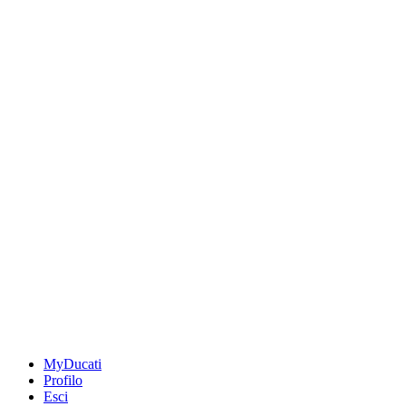
MyDucati
Profilo
Esci