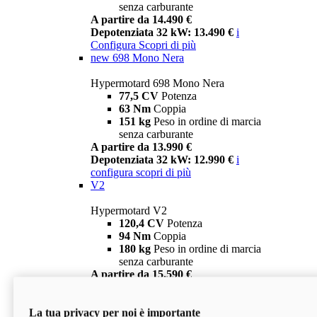
senza carburante
A partire da 14.490 €
Depotenziata 32 kW: 13.490 €
i
Configura
Scopri di più
new
698 Mono Nera
Hypermotard 698 Mono Nera
77,5 CV
Potenza
63 Nm
Coppia
151 kg
Peso in ordine di marcia
senza carburante
A partire da 13.990 €
Depotenziata 32 kW: 12.990 €
i
configura
scopri di più
V2
Hypermotard V2
120,4 CV
Potenza
94 Nm
Coppia
180 kg
Peso in ordine di marcia
senza carburante
A partire da 15.590 €
Depotenziata 35 kW: 14.590 €
i
configura
scopri di più
La tua privacy per noi è importante
V2 SP