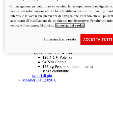
Ci impegniamo per migliorare al massimo la tua esperienza di navigazione.
Hypermotard V2 SP
raccogliere informazioni statistiche sull’utilizzo dei nostri siti Web, proporti
120,4 CV
Potenza
interessi e salvare le tue preferenze di navigazione. Facendo clic sul pulsant
94 Nm
Coppia
acconsenti all'installazione dei cookie sul tuo dispositivo. Per ulteriori in
177 kg
Peso in ordine di marcia
revocare il consenso, fai click su
impostazioni cookie
senza carburante
A partire da 19.890 €
Depotenziata 35 kW: 18.890 €
i
configura
scopri di più
Impostazioni cookie
ACCETTA TUTTI
new
V2 SP 100
Hypermotard V2 SP 100
120,4 CV
Potenza
94 Nm
Coppia
177 kg
Peso in ordine di marcia
senza carburante
scopri di più
Monster
Da 12.890 €