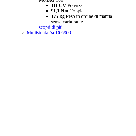
111 CV
Potenza
91,1 Nm
Coppia
175 kg
Peso in ordine di marcia
senza carburante
scopri di più
Multistrada
Da 16.690 €