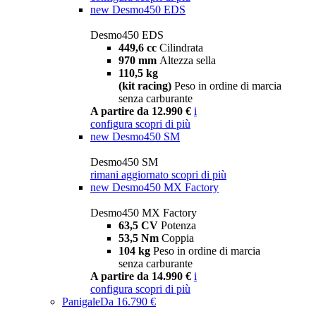
new
Desmo450 EDS
Desmo450 EDS
449,6 cc
Cilindrata
970 mm
Altezza sella
110,5 kg
(kit racing)
Peso in ordine di marcia
senza carburante
A partire da 12.990 €
i
configura
scopri di più
new
Desmo450 SM
Desmo450 SM
rimani aggiornato
scopri di più
new
Desmo450 MX Factory
Desmo450 MX Factory
63,5 CV
Potenza
53,5 Nm
Coppia
104 kg
Peso in ordine di marcia
senza carburante
A partire da 14.990 €
i
configura
scopri di più
Panigale
Da 16.790 €