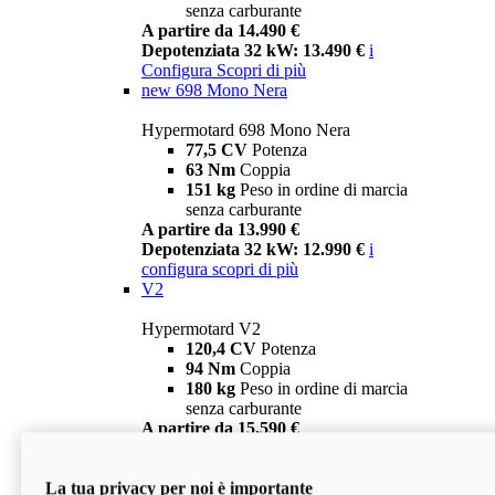
senza carburante
A partire da 14.490 €
Depotenziata 32 kW: 13.490 €
i
Configura
Scopri di più
new
698 Mono Nera
Hypermotard 698 Mono Nera
77,5 CV
Potenza
63 Nm
Coppia
151 kg
Peso in ordine di marcia
senza carburante
A partire da 13.990 €
Depotenziata 32 kW: 12.990 €
i
configura
scopri di più
V2
Hypermotard V2
120,4 CV
Potenza
94 Nm
Coppia
180 kg
Peso in ordine di marcia
senza carburante
A partire da 15.590 €
Depotenziata 35 kW: 14.590 €
i
configura
scopri di più
La tua privacy per noi è importante
V2 SP