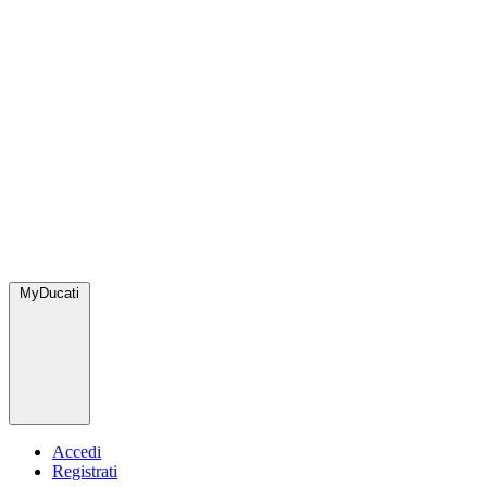
MyDucati
Accedi
Registrati