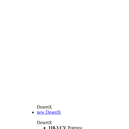
DesertX
new
DesertX
DesertX
110,3 CV
Potenza