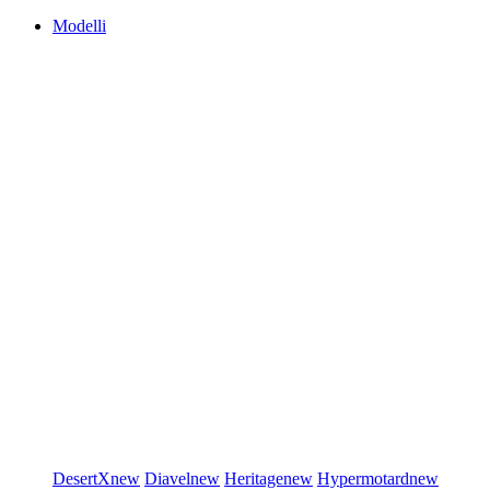
Modelli
DesertX
new
Diavel
new
Heritage
new
Hypermotard
new