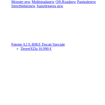
Monster
new
Multistrada
new
Off-Road
new
Panigale
new
Streetfighter
new
Superleggera
new
Patente A2
E-BIKE
Ducati Speciale
DesertX
Da 16.990 €