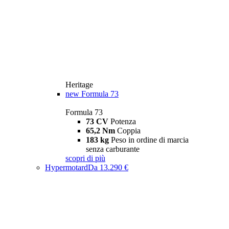
Heritage
new
Formula 73
Formula 73
73 CV
Potenza
65,2 Nm
Coppia
183 kg
Peso in ordine di marcia
senza carburante
scopri di più
Hypermotard
Da 13.290 €