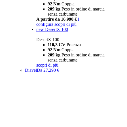
92 Nm
Coppia
209 kg
Peso in ordine di marcia
senza carburante
A partire da 16.990 €
i
configura
scopri di più
new
DesertX 100
DesertX 100
110,3 CV
Potenza
92 Nm
Coppia
209 kg
Peso in ordine di marcia
senza carburante
scopri di più
Diavel
Da 27.290 €