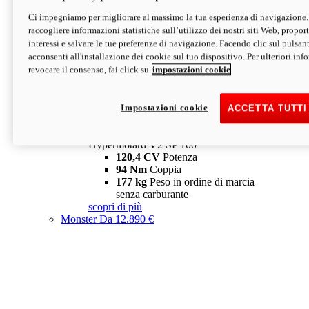
Ci impegniamo per migliorare al massimo la tua esperienza di navigazione.
Hypermotard V2 SP
raccogliere informazioni statistiche sull’utilizzo dei nostri siti Web, proporti
120,4 CV
Potenza
interessi e salvare le tue preferenze di navigazione. Facendo clic sul pulsant
94 Nm
Coppia
acconsenti all'installazione dei cookie sul tuo dispositivo. Per ulteriori in
177 kg
Peso in ordine di marcia
revocare il consenso, fai click su
impostazioni cookie
senza carburante
A partire da 19.890 €
Depotenziata 35 kW: 18.890 €
i
configura
scopri di più
Impostazioni cookie
ACCETTA TUTTI
new
V2 SP 100
Hypermotard V2 SP 100
120,4 CV
Potenza
94 Nm
Coppia
177 kg
Peso in ordine di marcia
senza carburante
scopri di più
Monster
Da 12.890 €