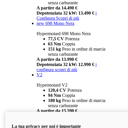
senza carburante
A partire da 14.490 €
Depotenziata 32 kW: 13.490 €
i
Configura
Scopri di più
new
698 Mono Nera
Hypermotard 698 Mono Nera
77,5 CV
Potenza
63 Nm
Coppia
151 kg
Peso in ordine di marcia
senza carburante
A partire da 13.990 €
Depotenziata 32 kW: 12.990 €
i
configura
scopri di più
V2
Hypermotard V2
120,4 CV
Potenza
94 Nm
Coppia
180 kg
Peso in ordine di marcia
senza carburante
A partire da 15.590 €
Depotenziata 35 kW: 14.590 €
i
configura
scopri di più
La tua privacy per noi è importante
V2 SP