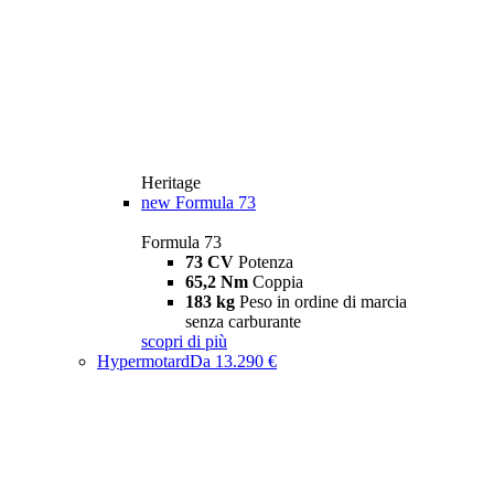
Heritage
new
Formula 73
Formula 73
73 CV
Potenza
65,2 Nm
Coppia
183 kg
Peso in ordine di marcia
senza carburante
scopri di più
Hypermotard
Da 13.290 €