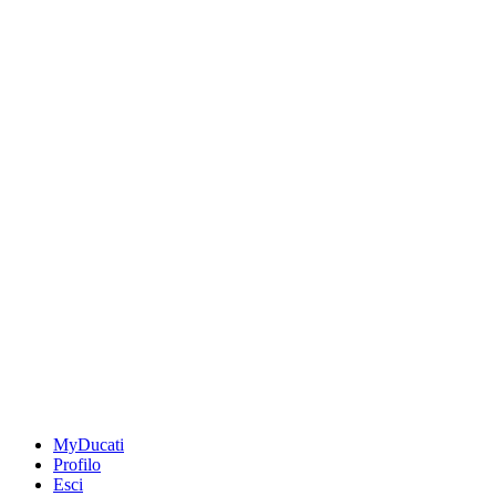
MyDucati
Profilo
Esci