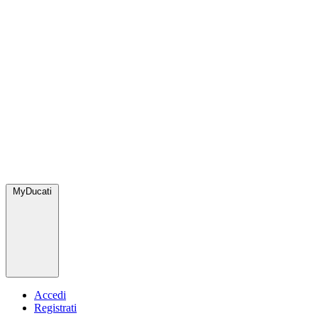
MyDucati
Accedi
Registrati