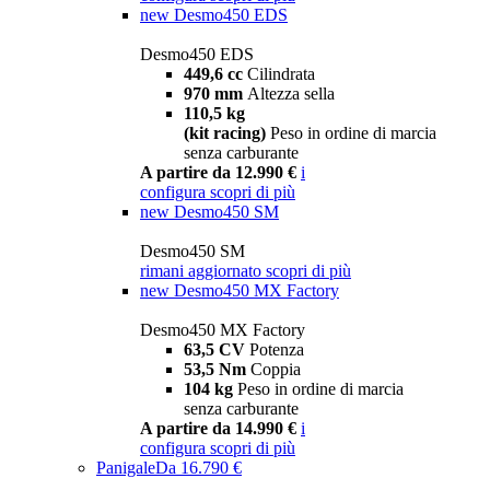
new
Desmo450 EDS
Desmo450 EDS
449,6 cc
Cilindrata
970 mm
Altezza sella
110,5 kg
(kit racing)
Peso in ordine di marcia
senza carburante
A partire da 12.990 €
i
configura
scopri di più
new
Desmo450 SM
Desmo450 SM
rimani aggiornato
scopri di più
new
Desmo450 MX Factory
Desmo450 MX Factory
63,5 CV
Potenza
53,5 Nm
Coppia
104 kg
Peso in ordine di marcia
senza carburante
A partire da 14.990 €
i
configura
scopri di più
Panigale
Da 16.790 €