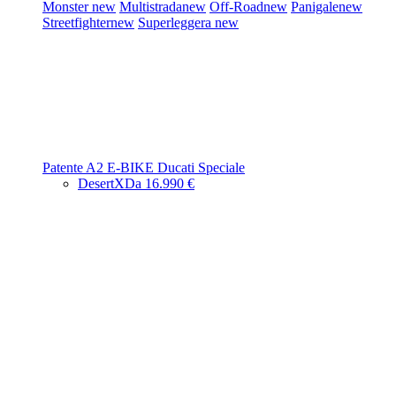
Monster
new
Multistrada
new
Off-Road
new
Panigale
new
Streetfighter
new
Superleggera
new
Patente A2
E-BIKE
Ducati Speciale
DesertX
Da 16.990 €