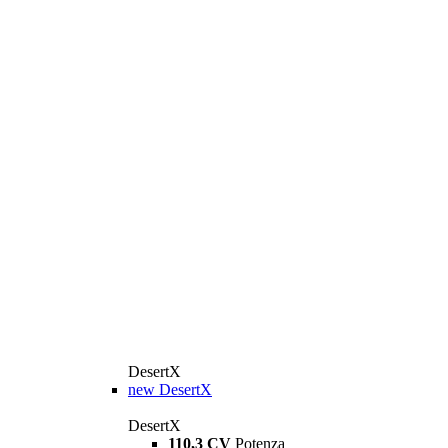
DesertX
new
DesertX
DesertX
110,3 CV
Potenza