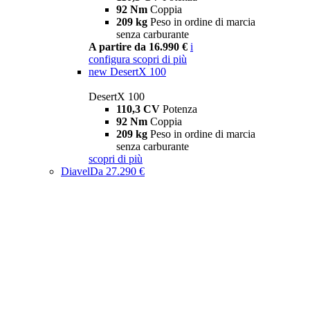
92 Nm
Coppia
209 kg
Peso in ordine di marcia
senza carburante
A partire da 16.990 €
i
configura
scopri di più
new
DesertX 100
DesertX 100
110,3 CV
Potenza
92 Nm
Coppia
209 kg
Peso in ordine di marcia
senza carburante
scopri di più
Diavel
Da 27.290 €