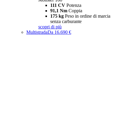
111 CV
Potenza
91,1 Nm
Coppia
175 kg
Peso in ordine di marcia
senza carburante
scopri di più
Multistrada
Da 16.690 €