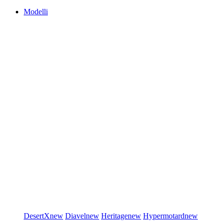
Modelli
DesertX
new
Diavel
new
Heritage
new
Hypermotard
new