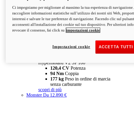
Ci impegniamo per migliorare al massimo la tua esperienza di navigazione.
Hypermotard V2 SP
raccogliere informazioni statistiche sull’utilizzo dei nostri siti Web, proporti
120,4 CV
Potenza
interessi e salvare le tue preferenze di navigazione. Facendo clic sul pulsant
94 Nm
Coppia
acconsenti all'installazione dei cookie sul tuo dispositivo. Per ulteriori in
177 kg
Peso in ordine di marcia
revocare il consenso, fai click su
impostazioni cookie
senza carburante
A partire da 19.890 €
Depotenziata 35 kW: 18.890 €
i
configura
scopri di più
Impostazioni cookie
ACCETTA TUTTI
new
V2 SP 100
Hypermotard V2 SP 100
120,4 CV
Potenza
94 Nm
Coppia
177 kg
Peso in ordine di marcia
senza carburante
scopri di più
Monster
Da 12.890 €