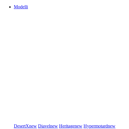
Modelli
DesertX
new
Diavel
new
Heritage
new
Hypermotard
new