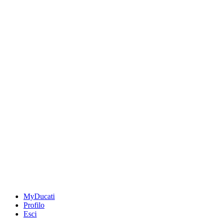
MyDucati
Profilo
Esci