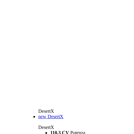
DesertX
new
DesertX
DesertX
110,3 CV
Potenza