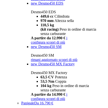
new
Desmo450 EDS
Desmo450 EDS
449,6 cc
Cilindrata
970 mm
Altezza sella
110,5 kg
(kit racing)
Peso in ordine di marcia
senza carburante
A partire da 12.990 €
i
configura
scopri di più
new
Desmo450 SM
Desmo450 SM
rimani aggiornato
scopri di più
new
Desmo450 MX Factory
Desmo450 MX Factory
63,5 CV
Potenza
53,5 Nm
Coppia
104 kg
Peso in ordine di marcia
senza carburante
A partire da 14.990 €
i
configura
scopri di più
Panigale
Da 16.790 €