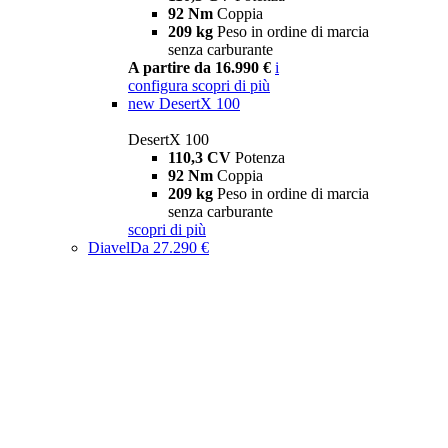
92 Nm
Coppia
209 kg
Peso in ordine di marcia
senza carburante
A partire da 16.990 €
i
configura
scopri di più
new
DesertX 100
DesertX 100
110,3 CV
Potenza
92 Nm
Coppia
209 kg
Peso in ordine di marcia
senza carburante
scopri di più
Diavel
Da 27.290 €