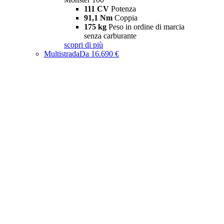
111 CV
Potenza
91,1 Nm
Coppia
175 kg
Peso in ordine di marcia
senza carburante
scopri di più
Multistrada
Da 16.690 €