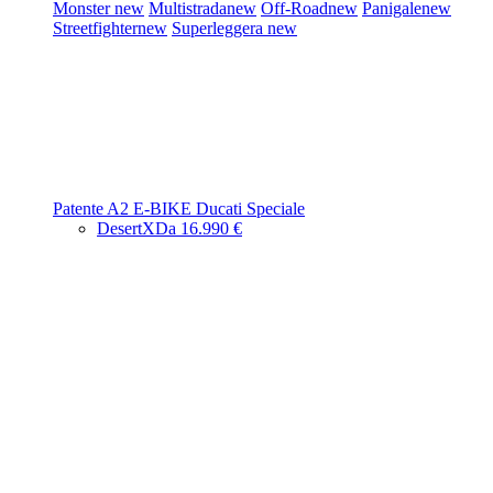
Monster
new
Multistrada
new
Off-Road
new
Panigale
new
Streetfighter
new
Superleggera
new
Patente A2
E-BIKE
Ducati Speciale
DesertX
Da 16.990 €