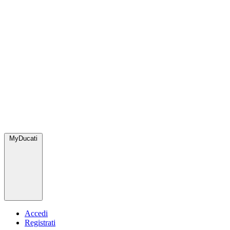
MyDucati
Accedi
Registrati