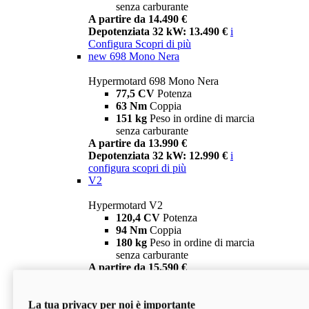
senza carburante
A partire da 14.490 €
Depotenziata 32 kW: 13.490 €
i
Configura
Scopri di più
new
698 Mono Nera
Hypermotard 698 Mono Nera
77,5 CV
Potenza
63 Nm
Coppia
151 kg
Peso in ordine di marcia
senza carburante
A partire da 13.990 €
Depotenziata 32 kW: 12.990 €
i
configura
scopri di più
V2
Hypermotard V2
120,4 CV
Potenza
94 Nm
Coppia
180 kg
Peso in ordine di marcia
senza carburante
A partire da 15.590 €
Depotenziata 35 kW: 14.590 €
i
configura
scopri di più
La tua privacy per noi è importante
V2 SP