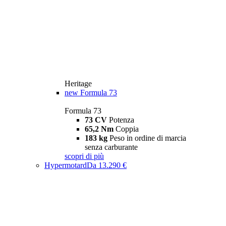
Heritage
new
Formula 73
Formula 73
73 CV
Potenza
65,2 Nm
Coppia
183 kg
Peso in ordine di marcia
senza carburante
scopri di più
Hypermotard
Da 13.290 €