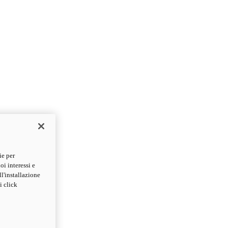
ie per
oi interessi e
ll'installazione
i click