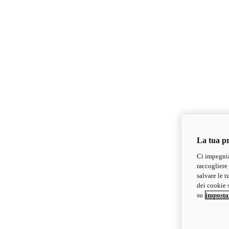
La tua pr
Ci impegnia
raccogliere 
salvare le t
dei cookie s
su
imposta