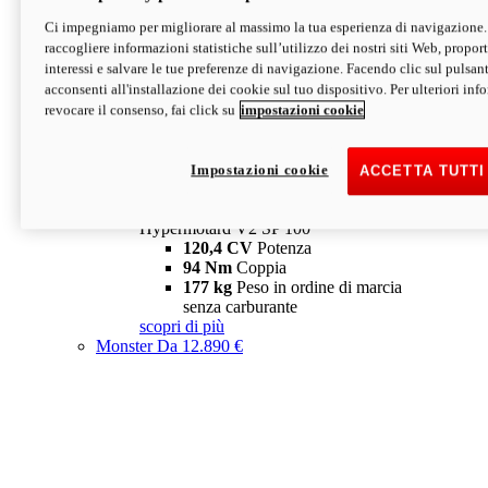
Ci impegniamo per migliorare al massimo la tua esperienza di navigazione.
Hypermotard V2 SP
raccogliere informazioni statistiche sull’utilizzo dei nostri siti Web, proporti
120,4 CV
Potenza
interessi e salvare le tue preferenze di navigazione. Facendo clic sul pulsant
94 Nm
Coppia
acconsenti all'installazione dei cookie sul tuo dispositivo. Per ulteriori in
177 kg
Peso in ordine di marcia
revocare il consenso, fai click su
impostazioni cookie
senza carburante
A partire da 19.890 €
Depotenziata 35 kW: 18.890 €
i
configura
scopri di più
Impostazioni cookie
ACCETTA TUTTI
new
V2 SP 100
Hypermotard V2 SP 100
120,4 CV
Potenza
94 Nm
Coppia
177 kg
Peso in ordine di marcia
senza carburante
scopri di più
Monster
Da 12.890 €