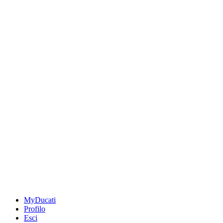
MyDucati
Profilo
Esci