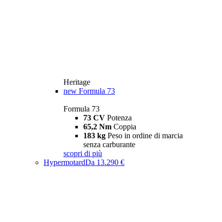
Heritage
new
Formula 73
Formula 73
73 CV
Potenza
65,2 Nm
Coppia
183 kg
Peso in ordine di marcia
senza carburante
scopri di più
Hypermotard
Da 13.290 €