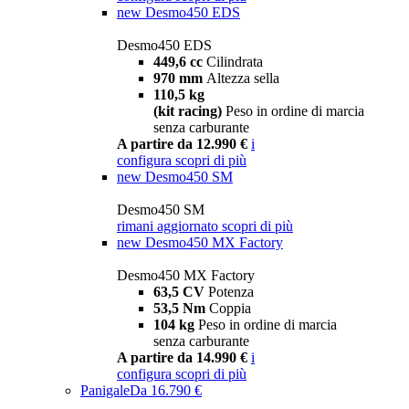
new
Desmo450 EDS
Desmo450 EDS
449,6 cc
Cilindrata
970 mm
Altezza sella
110,5 kg
(kit racing)
Peso in ordine di marcia
senza carburante
A partire da 12.990 €
i
configura
scopri di più
new
Desmo450 SM
Desmo450 SM
rimani aggiornato
scopri di più
new
Desmo450 MX Factory
Desmo450 MX Factory
63,5 CV
Potenza
53,5 Nm
Coppia
104 kg
Peso in ordine di marcia
senza carburante
A partire da 14.990 €
i
configura
scopri di più
Panigale
Da 16.790 €