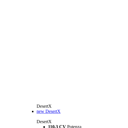
DesertX
new
DesertX
DesertX
110,3 CV
Potenza