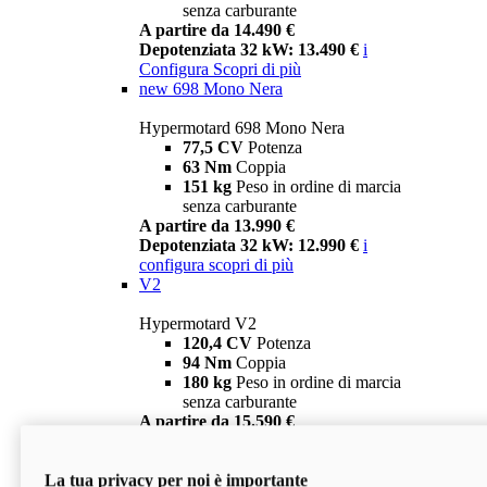
senza carburante
A partire da 14.490 €
Depotenziata 32 kW: 13.490 €
i
Configura
Scopri di più
new
698 Mono Nera
Hypermotard 698 Mono Nera
77,5 CV
Potenza
63 Nm
Coppia
151 kg
Peso in ordine di marcia
senza carburante
A partire da 13.990 €
Depotenziata 32 kW: 12.990 €
i
configura
scopri di più
V2
Hypermotard V2
120,4 CV
Potenza
94 Nm
Coppia
180 kg
Peso in ordine di marcia
senza carburante
A partire da 15.590 €
Depotenziata 35 kW: 14.590 €
i
configura
scopri di più
La tua privacy per noi è importante
V2 SP