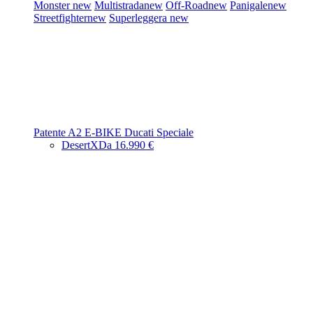
Monster
new
Multistrada
new
Off-Road
new
Panigale
new
Streetfighter
new
Superleggera
new
Patente A2
E-BIKE
Ducati Speciale
DesertX
Da 16.990 €