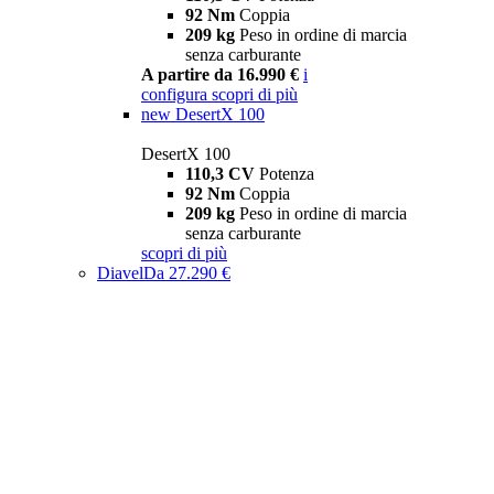
92 Nm
Coppia
209 kg
Peso in ordine di marcia
senza carburante
A partire da 16.990 €
i
configura
scopri di più
new
DesertX 100
DesertX 100
110,3 CV
Potenza
92 Nm
Coppia
209 kg
Peso in ordine di marcia
senza carburante
scopri di più
Diavel
Da 27.290 €