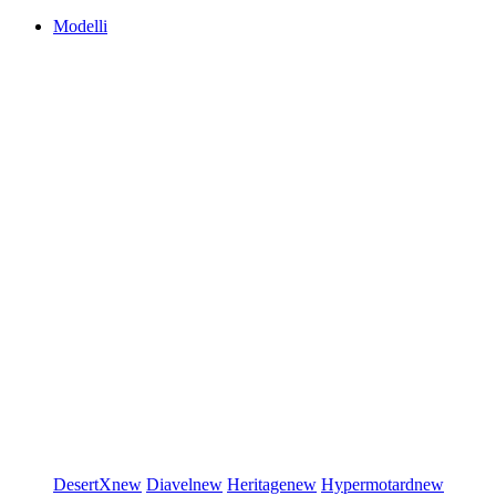
Modelli
DesertX
new
Diavel
new
Heritage
new
Hypermotard
new