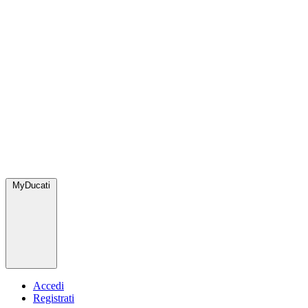
MyDucati
Accedi
Registrati