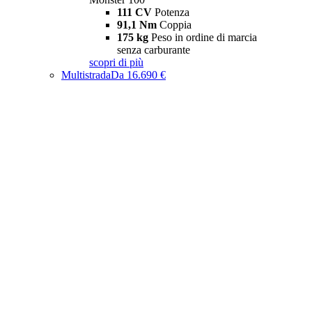
111 CV
Potenza
91,1 Nm
Coppia
175 kg
Peso in ordine di marcia
senza carburante
scopri di più
Multistrada
Da 16.690 €