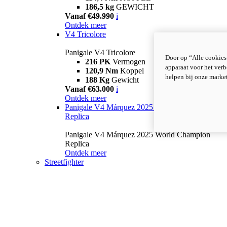
186,5 kg
GEWICHT
Vanaf €49.990
i
Ontdek meer
V4 Tricolore
Panigale V4 Tricolore
Door op “Alle cookies
216 PK
Vermogen
apparaat voor het verb
120,9 Nm
Koppel
helpen bij onze marke
188 Kg
Gewicht
Vanaf €63.000
i
Ontdek meer
Panigale V4 Márquez 2025 World Champion
Replica
Panigale V4 Márquez 2025 World Champion
Replica
Ontdek meer
Streetfighter