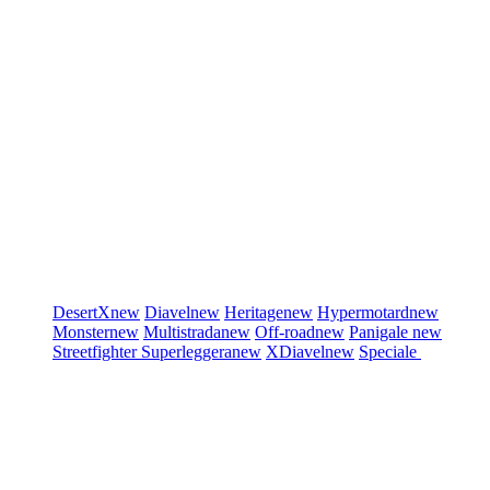
DesertX
new
Diavel
new
Heritage
new
Hypermotard
new
Monster
new
Multistrada
new
Off-road
new
Panigale
new
Streetfighter
Superleggera
new
XDiavel
new
Speciale