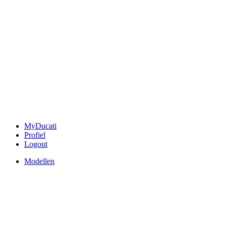
MyDucati
Profiel
Logout
Modellen