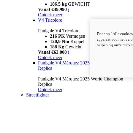
186,5 kg
GEWICHT
Vanaf €49.990
i
Ontdek meer
V4 Tricolore
Panigale V4 Tricolore
Door op “Alle cookies
216 PK
Vermogen
apparaat voor het verb
120,9 Nm
Koppel
helpen bij onze marke
188 Kg
Gewicht
Vanaf €63.000
i
Ontdek meer
Panigale V4 Márquez 2025 World Champion
Replica
Panigale V4 Márquez 2025 World Champion
Replica
Ontdek meer
Streetfighter