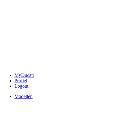
MyDucati
Profiel
Logout
Modellen