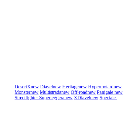
DesertX
new
Diavel
new
Heritage
new
Hypermotard
new
Monster
new
Multistrada
new
Off-road
new
Panigale
new
Streetfighter
Superleggera
new
XDiavel
new
Speciale