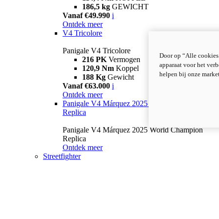
186,5 kg
GEWICHT
Vanaf €49.990
i
Ontdek meer
V4 Tricolore
Panigale V4 Tricolore
Door op “Alle cookies
216 PK
Vermogen
apparaat voor het verb
120,9 Nm
Koppel
helpen bij onze marke
188 Kg
Gewicht
Vanaf €63.000
i
Ontdek meer
Panigale V4 Márquez 2025 World Champion
Replica
Panigale V4 Márquez 2025 World Champion
Replica
Ontdek meer
Streetfighter