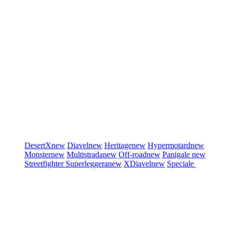
DesertX
new
Diavel
new
Heritage
new
Hypermotard
new
Monster
new
Multistrada
new
Off-road
new
Panigale
new
Streetfighter
Superleggera
new
XDiavel
new
Speciale