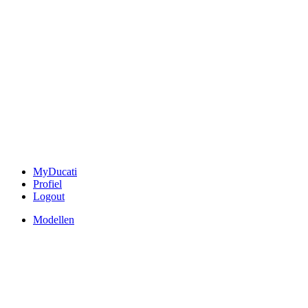
MyDucati
Profiel
Logout
Modellen