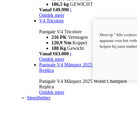
186,5 kg
GEWICHT
Vanaf €49.990
i
Ontdek meer
V4 Tricolore
Panigale V4 Tricolore
Door op “Alle cookies
216 PK
Vermogen
apparaat voor het verb
120,9 Nm
Koppel
helpen bij onze marke
188 Kg
Gewicht
Vanaf €63.000
i
Ontdek meer
Panigale V4 Márquez 2025 World Champion
Replica
Panigale V4 Márquez 2025 World Champion
Replica
Ontdek meer
Streetfighter