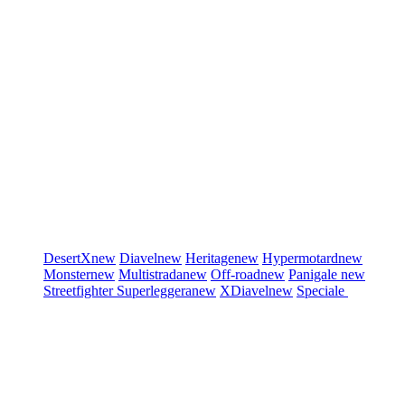
DesertX
new
Diavel
new
Heritage
new
Hypermotard
new
Monster
new
Multistrada
new
Off-road
new
Panigale
new
Streetfighter
Superleggera
new
XDiavel
new
Speciale