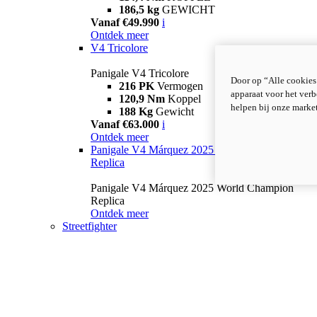
186,5 kg
GEWICHT
Vanaf €49.990
i
Ontdek meer
V4 Tricolore
Panigale V4 Tricolore
Door op “Alle cookies
216 PK
Vermogen
apparaat voor het verb
120,9 Nm
Koppel
helpen bij onze marke
188 Kg
Gewicht
Vanaf €63.000
i
Ontdek meer
Panigale V4 Márquez 2025 World Champion
Replica
Panigale V4 Márquez 2025 World Champion
Replica
Ontdek meer
Streetfighter