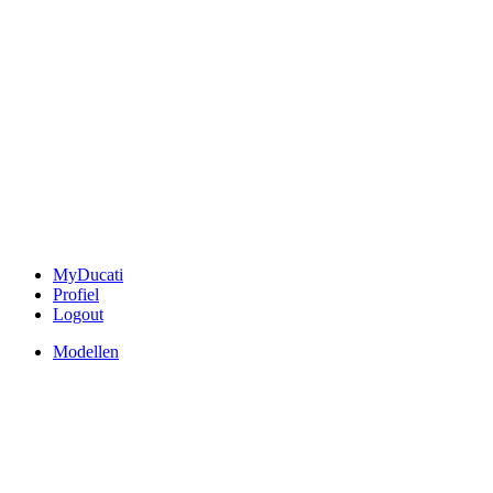
MyDucati
Profiel
Logout
Modellen